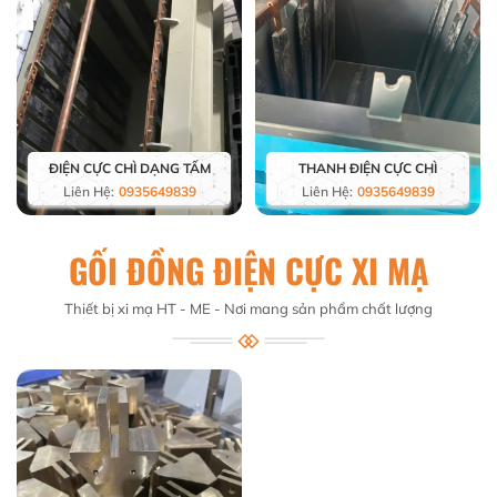
ĐIỆN CỰC CHÌ DẠNG TẤM
THANH ĐIỆN CỰC CHÌ
Liên Hệ:
0935649839
Liên Hệ:
0935649839
GỐI ĐỒNG ĐIỆN CỰC XI MẠ
Thiết bị xi mạ HT - ME - Nơi mang sản phẩm chất lượng