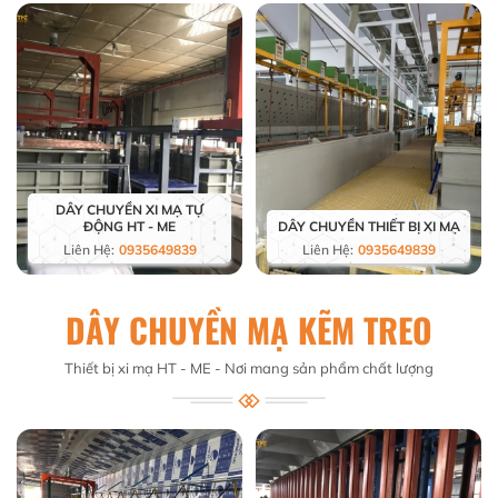
DÂY CHUYỀN XI MẠ TỰ
ĐỘNG HT - ME
DÂY CHUYỀN THIẾT BỊ XI MẠ
Liên Hệ:
0935649839
Liên Hệ:
0935649839
DÂY CHUYỀN MẠ KẼM TREO
Thiết bị xi mạ HT - ME - Nơi mang sản phẩm chất lượng