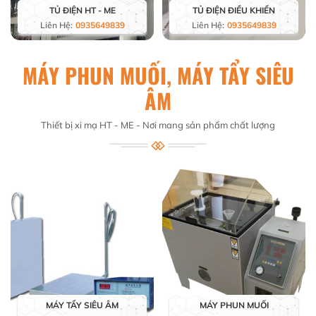
TỦ ĐIỆN HT - ME
TỦ ĐIỆN ĐIỀU KHIỂN
Liên Hệ:
0935649839
Liên Hệ:
0935649839
MÁY PHUN MUỐI, MÁY TẨY SIÊU
ÂM
Thiết bị xi mạ HT - ME - Nơi mang sản phẩm chất lượng
MÁY TẨY SIÊU ÂM
MÁY PHUN MUỐI