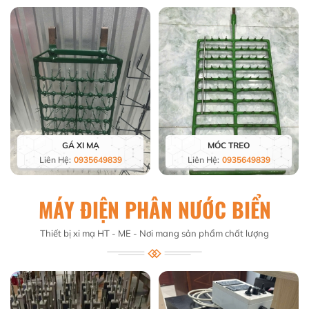
GÁ XI MẠ
MÓC TREO
Liên Hệ:
0935649839
Liên Hệ:
0935649839
MÁY ĐIỆN PHÂN NƯỚC BIỂN
Thiết bị xi mạ HT - ME - Nơi mang sản phẩm chất lượng