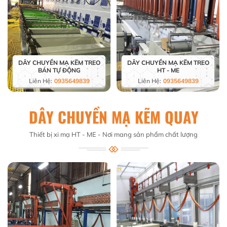
DÂY CHUYỀN MẠ KẼM TREO
DÂY CHUYỀN MẠ KẼM TREO
BÁN TỰ ĐỘNG
HT - ME
Liên Hệ:
0935649839
Liên Hệ:
0935649839
DÂY CHUYỀN MẠ KẼM QUAY
Thiết bị xi mạ HT - ME - Nơi mang sản phẩm chất lượng