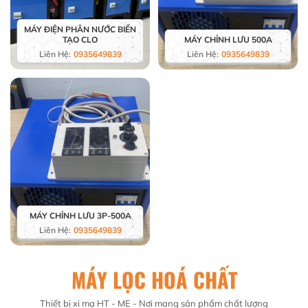
MÁY ĐIỆN PHÂN NƯỚC BIỂN
TẠO CLO
MÁY CHỈNH LƯU 500A
Liên Hệ:
0935649839
Liên Hệ:
0935649839
MÁY CHỈNH LƯU 3P-500A
Liên Hệ:
0935649839
MÁY LỌC HOÁ CHẤT
Thiết bị xi mạ HT - ME - Nơi mang sản phẩm chất lượng