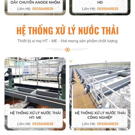
DÂY CHUYỀN ANODE NHÔM
HD
Liên Hệ:
0935649839
Liên Hệ:
0935649839
HỆ THỐNG XỬ LÝ NƯỚC THẢI
Thiết bị xi mạ HT - ME - Nơi mang sản phẩm chất lượng
HỆ THỐNG XỬ LÝ NƯỚC THẢI
HỆ THỐNG XỬ LÝ NƯỚC THẢI
HT- ME
CÔNG NGHIỆP
Liên Hệ:
0935649839
Liên Hệ:
0935649839