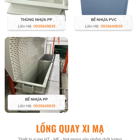
THÙNG NHỰA PP
BỂ NHỰA PVC
Liên Hệ:
0935649839
Liên Hệ:
0935649839
BỂ NHỰA PP
Liên Hệ:
0935649839
LỒNG QUAY XI MẠ
Thiết bị xi mạ HT - ME - Nơi mang sản phẩm chất lượng