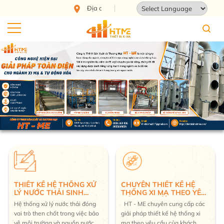
124 Tam Châu, Tam Bình, Thành phố Hồ Chí Minh
Powered by
Translate
CHUYÊN THIẾT KẾ HỆ
TƯ VẤN THIẾT KẾ THIẾT
THỐNG XI MẠ THEO YÊU
BỊ XI MẠ THEO YÊU CẦU
CẦU, GIÁ TỐT
HT - ME chuyên cung cấp các
Bể dung dịch xi mạ kích thước
giải pháp thiết kế hệ thống xi
theo yêu cầu
mạ theo yêu cầu của khách