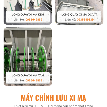
LỒNG QUAY XI MẠ KẼM
LỒNG QUAY XI MẠ ỐC VÍT
Liên Hệ:
0935649839
Liên Hệ:
0935649839
LỒNG QUAY XI MẠ TĂM
Liên Hệ:
0935649839
MÁY CHỈNH LƯU XI MẠ
Thiết bị xi mạ HT - ME - Nơi mang sản phẩm chất lượng