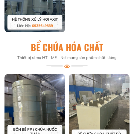
HỆ THỐNG XỬ LÝ HƠI AXIT
Liên Hệ:
0935649839
BỂ CHỨA HÓA CHẤT
Thiết bị xi mạ HT - ME - Nơi mang sản phẩm chất lượng
BỒN BỂ PP ( CHỨA NƯỚC
THẢI)
BỂ CHỨA CHÓA CHẤT PP