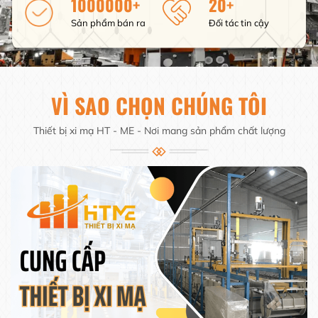
1000000
20
Sản phẩm bán ra
Đối tác tin cậy
VÌ SAO CHỌN CHÚNG TÔI
Thiết bị xi mạ HT - ME - Nơi mang sản phẩm chất lượng
04.
Chính Sách Bảo Hành Minh Bạch
05.
Chuyên Nhận Dịch Vụ Xi Mạ Kẽm Chất
Lượng Cao
06.
Đảm Bảo Chất Lượng Và Thời Gian Hoàn