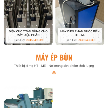
ĐIỆN CỰC TITAN DÙNG CHO
MÁY ĐIỆN PHÂN NƯỚC BIỂN
MÁY ĐIỆN PHÂN
HT - ME
Liên Hệ:
0935649839
Liên Hệ:
0935649839
MÁY ÉP BÙN
Thiết bị xi mạ HT - ME - Nơi mang sản phẩm chất lượng