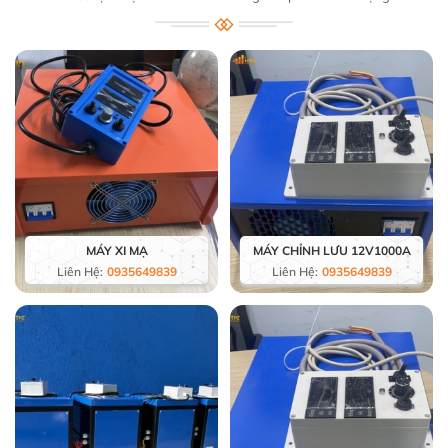
MÁY XI MẠ
MÁY CHỈNH LƯU 12V1000A
Liên Hệ:
0935649839
Liên Hệ:
0935649839