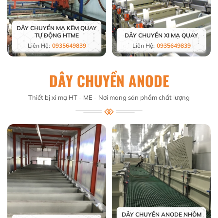
DÂY CHUYỀN MẠ KẼM QUAY
TỰ ĐỘNG HTME
DÂY CHUYỀN XI MẠ QUAY
Liên Hệ:
0935649839
Liên Hệ:
0935649839
DÂY CHUYỀN ANODE
Thiết bị xi mạ HT - ME - Nơi mang sản phẩm chất lượng
DÂY CHUYỀN ANODE NHÔM