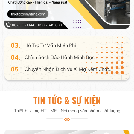
Thành
01.
Đội Ngũ Chuyên Gia Kinh Nghiệm Và Trang
Thiết Bị Hiện Đại
02.
Giá Cả Cạnh Tranh
03.
Hỗ Trợ Tư Vấn Miễn Phí
04.
Chính Sách Bảo Hành Minh Bạch
05.
Chuyên Nhận Dịch Vụ Xi Mạ Kẽm Chất
Lượng Cao
06.
Đảm Bảo Chất Lượng Và Thời Gian Hoàn
Thành
01.
Đội Ngũ Chuyên Gia Kinh Nghiệm Và Trang
Thiết Bị Hiện Đại
02.
Giá Cả Cạnh Tranh
TIN TỨC & SỰ KIỆN
03.
Hỗ Trợ Tư Vấn Miễn Phí
Thiết bị xi mạ HT - ME - Nơi mang sản phẩm chất lượng