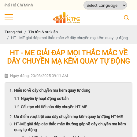
Địa chỉ: 124 Tam Châu, Tam Bình, Th
Powered by
Translate
Trang chủ
Tin tức & sự kiện
HT - ME giải đáp mọi thắc mắc về dây chuyền mạ kẽm quay tự động
HT - ME GIẢI ĐÁP MỌI THẮC MẮC VỀ
DÂY CHUYỀN MẠ KẼM QUAY TỰ ĐỘNG
Ngày đăng: 20/03/2025 09:11 AM
Hiểu rõ về dây chuyền mạ kẽm quay tự động
Nguyên lý hoạt động cơ bản
Cấu tạo chi tiết của dây chuyền HT-ME
Ưu điểm vượt trội của dây chuyền mạ kẽm quay tự động HT-ME
HT-ME giải đáp các thắc mắc thường gặp về dây chuyền mạ kẽm
quay tự động