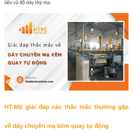
liệu và độ dày lớp mạ.
HT-ME giải đáp các thắc mắc thường gặp
về dây chuyền mạ kẽm quay tự động