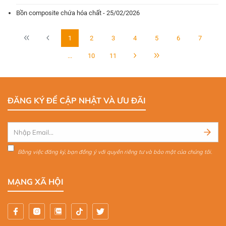
Bồn composite chứa hóa chất - 25/02/2026
1
2
3
4
5
6
7
...
10
11
ĐĂNG KÝ ĐỂ CẬP NHẬT VÀ ƯU ĐÃI
Bằng việc đăng ký, bạn đồng ý với quyền riêng tư và bảo mật của chúng tôi.
MẠNG XÃ HỘI