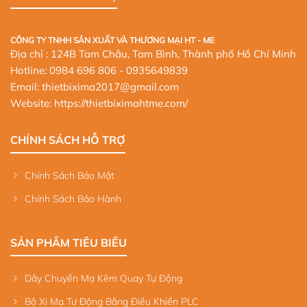
CÔNG TY TNHH SẢN XUẤT VÀ THƯƠNG MẠI HT - ME
Địa chỉ : 124B Tam Châu, Tam Bình, Thành phố Hồ Chí Minh
Hotline:
0984 696 806
- 0935649839
Email: thietbixima2017@gmail.com
Website:
https://thietbiximahtme.com/
CHÍNH SÁCH HỖ TRỢ
Chính Sách Bảo Mật
Chính Sách Bảo Hành
SẢN PHẨM TIÊU BIỂU
Dây Chuyền Mạ Kẽm Quay Tự Động
Bộ Xi Mạ Tự Động Bằng Điều Khiển PLC