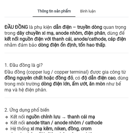
Thông tin sản phẩm
Bình luận
ĐẦU ĐỒNG
là phụ kiện
dẫn điện – truyền dòng
quan trọng
trong
dây chuyền xi mạ, anode nhôm, điện phân
, dùng để
kết nối nguồn điện với thanh cái, anode/cathode, cáp điện
nhằm đảm bảo
dòng điện ổn định, tổn hao thấp
.
1. Đầu đồng là gì?
Đầu đồng (copper lug / copper terminal) được gia công từ
đồng nguyên chất hoặc đồng đỏ
, có
độ dẫn điện cao
, dùng
trong môi trường
dòng điện lớn, ẩm ướt, ăn mòn
như bể
mạ và hệ điện phân.
2. Ứng dụng phổ biến
🔹 Kết nối
nguồn chỉnh lưu → thanh cái mạ
🔹 Kết nối
anode titan / anode nhôm / cathode
🔹 Hệ thống
xi mạ kẽm, niken, đồng, crom