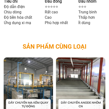
Tiêu chí
Đầu đồng
Đầu nhôm
Độ dẫn điện
⭐⭐⭐⭐⭐
⭐⭐⭐
Chịu dòng
Rất cao
Trung bình
Độ bền hóa chất
Cao
Thấp hơn
Ứng dụng xi mạ
Phù hợp nhất
Ít dùng
SẢN PHẨM CÙNG LOẠI
DÂY CHUYỀN MẠ KẼM QUAY
DÂY CHUYỀN ANODE NHÔM
TỰ ĐỘNG
CN