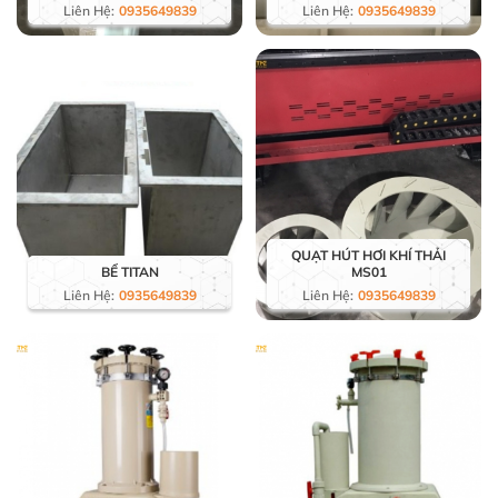
Liên Hệ:
0935649839
Liên Hệ:
0935649839
QUẠT HÚT HƠI KHÍ THẢI
BỂ TITAN
MS01
Liên Hệ:
0935649839
Liên Hệ:
0935649839