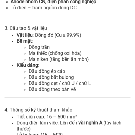
🔹
Anode nhôm CN, điện phân công nghiệp
🔹 Tủ điện – trạm nguồn dòng DC
3. Cấu tạo & vật liệu
Vật liệu
: Đồng đỏ (Cu ≥ 99.9%)
Bề mặt
:
Đồng trần
Mạ thiếc (chống oxi hóa)
Mạ niken (tăng bền ăn mòn)
Kiểu dáng
:
Đầu đồng ép cáp
Đầu đồng bắt bulong
Đầu đồng dẹt / chữ U / chữ L
Đầu đồng theo bản vẽ
4. Thông số kỹ thuật tham khảo
Tiết diện cáp: 16 – 600 mm²
Dòng điện làm việc: Lên đến
vài nghìn A
(tùy kích
thước)
Lỗ bulong: M6 – M20