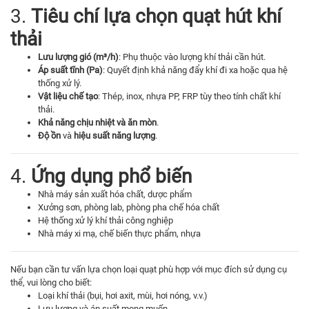
3.
Tiêu chí lựa chọn quạt hút khí
thải
Lưu lượng gió (m³/h)
: Phụ thuộc vào lượng khí thải cần hút.
Áp suất tĩnh (Pa)
: Quyết định khả năng đẩy khí đi xa hoặc qua hệ
thống xử lý.
Vật liệu chế tạo
: Thép, inox, nhựa PP, FRP tùy theo tính chất khí
thải.
Khả năng chịu nhiệt và ăn mòn
.
Độ ồn
và
hiệu suất năng lượng
.
4.
Ứng dụng phổ biến
Nhà máy sản xuất hóa chất, dược phẩm
Xưởng sơn, phòng lab, phòng pha chế hóa chất
Hệ thống xử lý khí thải công nghiệp
Nhà máy xi mạ, chế biến thực phẩm, nhựa
Nếu bạn cần tư vấn lựa chọn loại quạt phù hợp với mục đích sử dụng cụ
thể, vui lòng cho biết:
Loại khí thải (bụi, hơi axit, mùi, hơi nóng, v.v.)
Lưu lượng và áp suất mong muốn