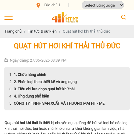
Địa chỉ: 124 Tam Châu, Tam Bình, Thành phố Hồ Chí
Powered by
Translate
Trang chủ
Tin tức & sự kiện
Quạt hút hơi khí thải thủ đức
QUẠT HÚT HƠI KHÍ THẢI THỦ ĐỨC
Ngày đăng: 27/05/2025 03:39 PM
1. Chức năng chính
2. Phân loại theo thiết kế và ứng dụng
3. Tiêu chí lựa chọn quạt hút khí thải
4. Ứng dụng phổ biến
CÔNG TY TNHH SẢN XUẤT VÀ THƯƠNG MẠI HT - ME
Quạt hút hơi khí thải
là thiết bị chuyên dụng dùng để hút và loại bỏ các loại
khí thải, hơi độc, bụi hoặc mùi khó chịu ra khỏi không gian làm việc, nhà