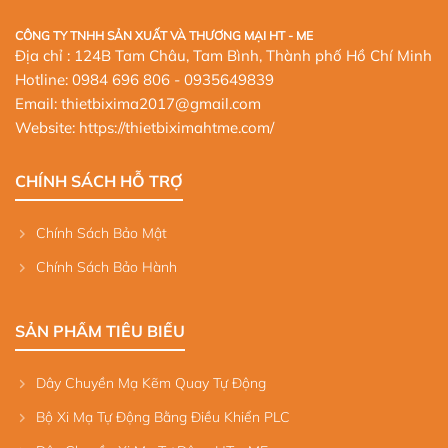
CÔNG TY TNHH SẢN XUẤT VÀ THƯƠNG MẠI HT - ME
Địa chỉ : 124B Tam Châu, Tam Bình, Thành phố Hồ Chí Minh
Hotline:
0984 696 806
- 0935649839
Email: thietbixima2017@gmail.com
Website:
https://thietbiximahtme.com/
CHÍNH SÁCH HỖ TRỢ
Chính Sách Bảo Mật
Chính Sách Bảo Hành
SẢN PHẨM TIÊU BIỂU
Dây Chuyền Mạ Kẽm Quay Tự Động
Bộ Xi Mạ Tự Động Bằng Điều Khiển PLC