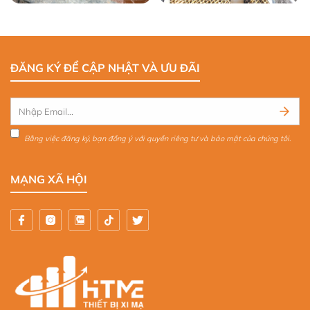
ĐĂNG KÝ ĐỂ CẬP NHẬT VÀ ƯU ĐÃI
Bằng việc đăng ký, bạn đồng ý với quyền riêng tư và bảo mật của chúng tôi.
MẠNG XÃ HỘI