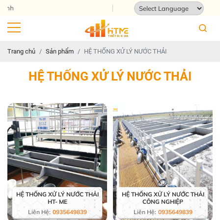
Địa chỉ: 124 Tam Châu, Tam Bình, 
Powered by
Translate
Trang chủ
Sản phẩm
HỆ THỐNG XỬ LÝ NƯỚC THẢI
HỆ THỐNG XỬ LÝ NƯỚC THẢI
HỆ THỐNG XỬ LÝ NƯỚC THẢI
HỆ THỐNG XỬ LÝ NƯỚC THẢI
HT- ME
CÔNG NGHIỆP
Liên Hệ:
0935649839
Liên Hệ:
0935649839