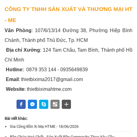
CÔNG TY TNHH SẢN XUẤT VÀ THƯƠNG MẠI HT
- ME
Văn Phòng
: 107/6/13/14 Đường 38, Phường Hiệp Bình
Chánh, Thành phố Thủ Đức, Tp. HCM
Địa chỉ Xưởng
: 124 Tam Châu, Tam Bình, Thành phố Hồ
Chí Minh
Hotline:
0879 353 144 - 0935649839
Email
: thietbixima2017@gmail.com
Website
: thietbiximahtme.com
Bài viết khác:
Gia Công Bồn Xi Mạ HTME - 18/06/2026
Bồn Chứa Hoá Chất - Sản Xuất Bồn Composite Theo Yêu Cầu -