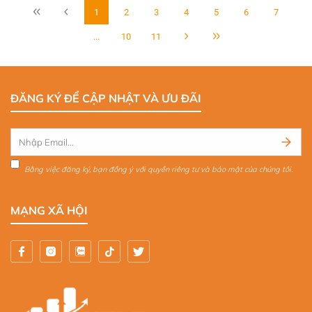
1
2
3
4
5
6
7
...
10
11
ĐĂNG KÝ ĐỂ CẬP NHẬT VÀ ƯU ĐÃI
Bằng việc đăng ký, bạn đồng ý với quyền riêng tư và bảo mật của chúng tôi.
MẠNG XÃ HỘI