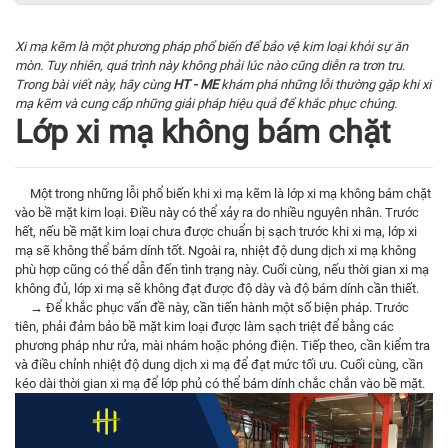
Xi mạ kẽm là một phương pháp phổ biến để bảo vệ kim loại khỏi sự ăn
mòn. Tuy nhiên, quá trình này không phải lúc nào cũng diễn ra trơn tru.
Trong bài viết này, hãy cùng
HT - ME
khám phá những lỗi thường gặp khi xi
mạ kẽm và cung cấp những giải pháp hiệu quả để khắc phục chúng.
Lớp xi mạ không bám chặt
Một trong những lỗi phổ biến khi xi mạ kẽm là lớp xi mạ không bám chặt
vào bề mặt kim loại. Điều này có thể xảy ra do nhiều nguyên nhân. Trước
hết, nếu bề mặt kim loại chưa được chuẩn bị sạch trước khi xi mạ, lớp xi
mạ sẽ không thể bám dính tốt. Ngoài ra, nhiệt độ dung dịch xi mạ không
phù hợp cũng có thể dẫn đến tình trạng này. Cuối cùng, nếu thời gian xi mạ
không đủ, lớp xi mạ sẽ không đạt được độ dày và độ bám dính cần thiết.
→ Để khắc phục vấn đề này, cần tiến hành một số biện pháp. Trước
tiên, phải đảm bảo bề mặt kim loại được làm sạch triệt để bằng các
phương pháp như rửa, mài nhám hoặc phóng điện. Tiếp theo, cần kiểm tra
và điều chỉnh nhiệt độ dung dịch xi mạ để đạt mức tối ưu. Cuối cùng, cần
kéo dài thời gian xi mạ để lớp phủ có thể bám dính chắc chắn vào bề mặt.