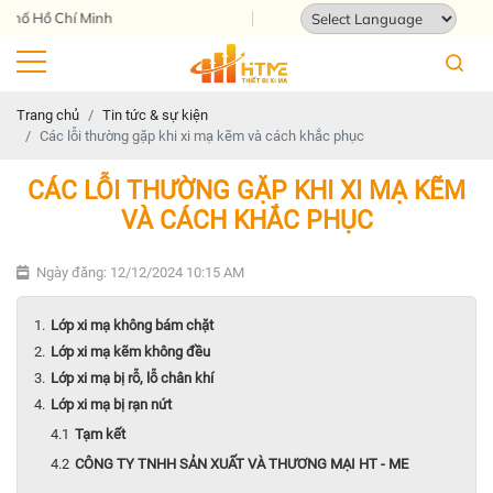
 Hồ Chí Minh
Powered by
Translate
Trang chủ
Tin tức & sự kiện
Các lỗi thường gặp khi xi mạ kẽm và cách khắc phục
CÁC LỖI THƯỜNG GẶP KHI XI MẠ KẼM
VÀ CÁCH KHẮC PHỤC
Ngày đăng: 12/12/2024 10:15 AM
Lớp xi mạ không bám chặt
Lớp xi mạ kẽm không đều
Lớp xi mạ bị rỗ, lỗ chân khí
Lớp xi mạ bị rạn nứt
Tạm kết
CÔNG TY TNHH SẢN XUẤT VÀ THƯƠNG MẠI HT - ME