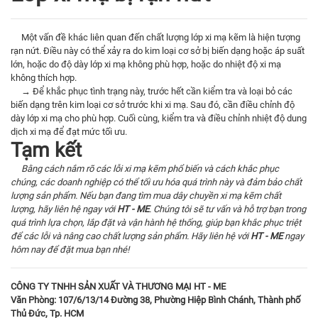
Một vấn đề khác liên quan đến chất lượng lớp xi mạ kẽm là hiện tượng
rạn nứt. Điều này có thể xảy ra do kim loại cơ sở bị biến dạng hoặc áp suất
lớn, hoặc do độ dày lớp xi mạ không phù hợp, hoặc do nhiệt độ xi mạ
không thích hợp.
→ Để khắc phục tình trạng này, trước hết cần kiểm tra và loại bỏ các
biến dạng trên kim loại cơ sở trước khi xi mạ. Sau đó, cần điều chỉnh độ
dày lớp xi mạ cho phù hợp. Cuối cùng, kiểm tra và điều chỉnh nhiệt độ dung
dịch xi mạ để đạt mức tối ưu.
Tạm kết
Bằng cách nắm rõ các lỗi xi mạ kẽm phổ biến và cách khắc phục
chúng, các doanh nghiệp có thể tối ưu hóa quá trình này và đảm bảo chất
lượng sản phẩm. Nếu bạn đang tìm mua dây chuyền xi mạ kẽm chất
lượng, hãy liên hệ ngay với
HT - ME
. Chúng tôi sẽ tư vấn và hỗ trợ bạn trong
quá trình lựa chọn, lắp đặt và vận hành hệ thống, giúp bạn khắc phục triệt
để các lỗi và nâng cao chất lượng sản phẩm. Hãy liên hệ với
HT - ME
ngay
hôm nay để đặt mua bạn nhé!
CÔNG TY TNHH SẢN XUẤT VÀ THƯƠNG MẠI HT - ME
Văn Phòng: 107/6/13/14 Đường 38, Phường Hiệp Bình Chánh, Thành phố
Thủ Đức, Tp. HCM