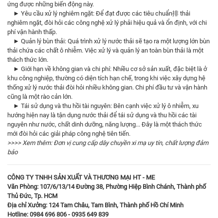
ứng được những biến động này.
► Yêu cầu xử lý nghiêm ngặt: Để đạt được các tiêu chuẩn排 thải
nghiêm ngặt, đòi hỏi các công nghệ xử lý phải hiệu quả và ổn định, với chi
phí vận hành thấp.
► Quản lý bùn thải: Quá trình xử lý nước thải sẽ tạo ra một lượng lớn bùn
thải chứa các chất ô nhiễm. Việc xử lý và quản lý an toàn bùn thải là một
thách thức lớn.
► Giới hạn về không gian và chi phí: Nhiều cơ sở sản xuất, đặc biệt là ở
khu công nghiệp, thường có diện tích hạn chế, trong khi việc xây dựng hệ
thống xử lý nước thải đòi hỏi nhiều không gian. Chi phí đầu tư và vận hành
cũng là một rào cản lớn.
► Tái sử dụng và thu hồi tài nguyên: Bên cạnh việc xử lý ô nhiễm, xu
hướng hiện nay là tận dụng nước thải để tái sử dụng và thu hồi các tài
nguyên như nước, chất dinh dưỡng, năng lượng... Đây là một thách thức
mới đòi hỏi các giải pháp công nghệ tiên tiến.
>>>> Xem thêm:
Đơn vị cung cấp dây chuyền xi mạ uy tín, chất lượng đảm
bảo
CÔNG TY TNHH SẢN XUẤT VÀ THƯƠNG MẠI HT - ME
Văn Phòng: 107/6/13/14 Đường 38, Phường Hiệp Bình Chánh, Thành phố
Thủ Đức, Tp. HCM
Địa chỉ Xưởng: 124 Tam Châu, Tam Bình, Thành phố Hồ Chí Minh
Hotline: 0984 696 806 - 0935 649 839