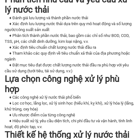
lý nước thải
♦ Đánh giá lưu lượng và thành phần nước thải
♦ Xác định lưu lượng nước thải dựa trên quy mô hoạt động và số lượng
người/công suất sản xuất
♦ Phân tích thành phần nước thải, bao gồm các chỉ số như BOD, COD,
TSS, pH, các chất dinh dưỡng,
kim loại nặng
, v.v.
♦ Xác định tiêu chuẩn chất lượng nước thải đầu ra
♦ Tham khảo các quy định về tiêu chuẩn xả thải của địa phương hoặc
ngành
♦ Đặt mục tiêu đạt được chất lượng nước thải đầu ra phù hợp với yêu
cầu sử dụng (tưới tiêu, tái sử dụng, v.v.)
Lựa chọn công nghệ xử lý phù
hợp
♦ Các công nghệ xử lý nước thải phổ biến
♦ Lọc cơ học, lắng lọc, xử lý sinh học (hiếu khí, kỵ khí), xử lý hóa lý (lắng,
khử trùng, oxy hóa)
♦ Ưu nhược điểm của từng công nghệ
♦ Hiệu suất xử lý, yêu cầu diện tích, chi phí đầu tư và vận hành, tính linh
hoạt, độ phức tạp, v.v.
Thiết kế hệ thống xử lý nước thải