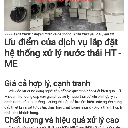
>>>> Xem thêm:
Chuyên thiết kế hệ thống xi mạ theo yêu cầu, giá tốt
Ưu điểm của dịch vụ lắp đặt
hệ thống xử lý nước thải HT -
ME
Giá cả hợp lý, cạnh tranh
Với việc sử dụng công nghệ tiên tiến và quy trình sản xuất hiệu quả,
HT -
ME
cam kết cung cấp các giải pháp xử lý nước thải với chi phí hợp lý và
cạnh tranh trên thị trường. Chúng tôi luôn nỗ lực tìm kiếm các nguồn cung
cấp thiết bị và vật tư uy tín, đảm bảo chất lượng nhưng với giá thành hợp lý
nhất cho khách hàng.
Chất lượng và hiệu quả xử lý cao
Các hệ thống xử lý nước thải của
HT - ME
được thiết kế và thi công dựa