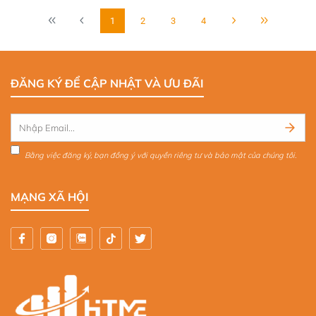
1
2
3
4
ĐĂNG KÝ ĐỂ CẬP NHẬT VÀ ƯU ĐÃI
Bằng việc đăng ký, bạn đồng ý với quyền riêng tư và bảo mật của chúng tôi.
MẠNG XÃ HỘI