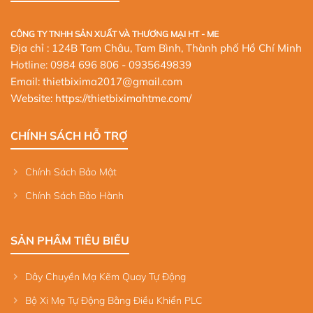
CÔNG TY TNHH SẢN XUẤT VÀ THƯƠNG MẠI HT - ME
Địa chỉ : 124B Tam Châu, Tam Bình, Thành phố Hồ Chí Minh
Hotline:
0984 696 806
- 0935649839
Email: thietbixima2017@gmail.com
Website:
https://thietbiximahtme.com/
CHÍNH SÁCH HỖ TRỢ
Chính Sách Bảo Mật
Chính Sách Bảo Hành
SẢN PHẨM TIÊU BIỂU
Dây Chuyền Mạ Kẽm Quay Tự Động
Bộ Xi Mạ Tự Động Bằng Điều Khiển PLC