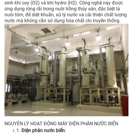
sinh khí oxy (O2) và khí hydro (H2). Công nghệ này được
ứng dụng rộng rãi trong nuôi trồng thủy sản, đặc biệt là
nuôi tôm, để diệt khuẩn, xử lý nước và cải thiện chất lượng
nước mà không cần sử dụng hóa chất clo truyền thống.
NGUYÊN LÝ HOẠT ĐỘNG MÁY ĐIỆN PHÂN NƯỚC BIỂN
1.
Điện phân nước biển
: