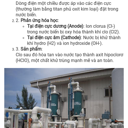
Dòng điện một chiều được áp vào các điện cực
(thường làm bằng titan phủ oxit kim loại) đặt trong
nước biển.
2.
Phản ứng hóa học
:
Tại điện cực dương (Anode)
: Ion clorua (Cl-)
trong nước biển bị oxy hóa thành khí clo (Cl2).
Tại điện cực âm (Cathode)
: Nước bị khử thành
khí hydro (H2) và ion hydroxide (OH-).
3.
Sản phẩm
:
Clo sau đó hòa tan vào nước tạo thành axit hipoclorơ
(HClO), một chất khử trùng mạnh mẽ và an toàn.