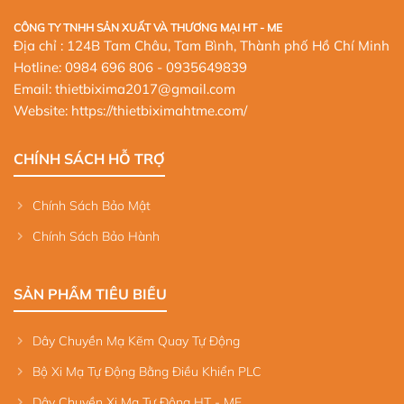
CÔNG TY TNHH SẢN XUẤT VÀ THƯƠNG MẠI HT - ME
Địa chỉ : 124B Tam Châu, Tam Bình, Thành phố Hồ Chí Minh
Hotline:
0984 696 806
- 0935649839
Email: thietbixima2017@gmail.com
Website:
https://thietbiximahtme.com/
CHÍNH SÁCH HỖ TRỢ
Chính Sách Bảo Mật
Chính Sách Bảo Hành
SẢN PHẨM TIÊU BIỂU
Dây Chuyền Mạ Kẽm Quay Tự Động
Bộ Xi Mạ Tự Động Bằng Điều Khiển PLC
Dây Chuyền Xi Mạ Tự Động HT - ME