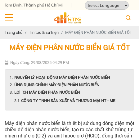
m Bình, Thành phố Hồ Chí Minh
Powered by
Translate
Trang chủ
Tin tức & sự kiện
MÁY ĐIỆN PHÂN NƯỚC BIỂN GIÁ TỐT
MÁY ĐIỆN PHÂN NƯỚC BIỂN GIÁ TỐT
Ngày đăng: 29/08/2025 04:29 PM
NGUYÊN LÝ HOẠT ĐỘNG MÁY ĐIỆN PHÂN NƯỚC BIỂN
ỨNG DỤNG CHÍNH MÁY ĐIỆN PHÂN NƯỚC BIỂN
LỢI ÍCH MÁY ĐIỆN PHÂN NƯỚC BIỂN
CÔNG TY TNHH SẢN XUẤT VÀ THƯƠNG MẠI HT - ME
Máy điện phân nước biển là thiết bị sử dụng dòng điện một
chiều để điện phân nước biển, tạo ra các chất khử trùng tự
nhiên như clo (Cl2) và axit hipoclorơ (HClO), đồng thời sản