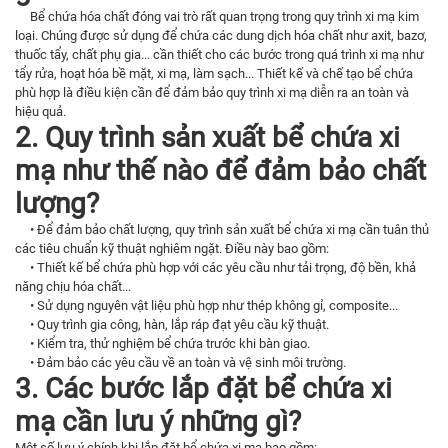
Bể chứa hóa chất đóng vai trò rất quan trọng trong quy trình xi mạ kim
loại. Chúng được sử dụng để chứa các dung dịch hóa chất như axit, bazơ,
thuốc tẩy, chất phụ gia... cần thiết cho các bước trong quá trình xi mạ như
tẩy rửa, hoạt hóa bề mặt, xi mạ, làm sạch... Thiết kế và chế tạo bể chứa
phù hợp là điều kiện cần để đảm bảo quy trình xi mạ diễn ra an toàn và
hiệu quả.
2. Quy trình sản xuất bể chứa xi
mạ như thế nào để đảm bảo chất
lượng?
• Để đảm bảo chất lượng, quy trình sản xuất bể chứa xi mạ cần tuân thủ
các tiêu chuẩn kỹ thuật nghiêm ngặt. Điều này bao gồm:
• Thiết kế bể chứa phù hợp với các yêu cầu như tải trọng, độ bền, khả
năng chịu hóa chất...
• Sử dụng nguyên vật liệu phù hợp như thép không gỉ, composite...
• Quy trình gia công, hàn, lắp ráp đạt yêu cầu kỹ thuật.
• Kiểm tra, thử nghiệm bể chứa trước khi bàn giao.
• Đảm bảo các yêu cầu về an toàn và vệ sinh môi trường.
3. Các bước lắp đặt bể chứa xi
mạ cần lưu ý những gì?
Một số lưu ý chính khi lắp đặt bể chứa xi mạ bao gồm: