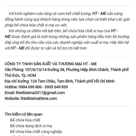
Với kinh nghiệm sâu rộng và cam kết chất lượng,
HT - ME
sẵn sàng
đồng hành cùng quý khách hàng trong việc lựa chọn và triển khai các giải
pháp bể chứa hóa chất xi mạ ưu việt.
Với những ưu điểm nổi bật trên, bể chứa hóa chất xi mạ của
HT -
ME
được đánh giá là một trong những sản phẩm hàng đầu trên thị trường,
đáp ứng tối đa nhu cầu của các doanh nghiệp sản xuất xi mạ. Hãy liên hệ
với
HT - ME
để được tư vấn và hỗ trợ chi tiết hơn.
CÔNG TY TNHH SẢN XUẤT VÀ THƯƠNG MẠI HT - ME
Văn Phòng: 107/6/13/14 Đường 38, Phường Hiệp Bình Chánh, Thành phố
Thủ Đức, Tp. HCM
Địa chỉ Xưởng: 124 Tam Châu, Tam Bình, Thành phố Hồ Chí Minh
Hotline: 0984 696 806 - 0935 649 839
Email: thietbixima2017@gmail.com
Website:
thietbiximahtme.com
Tìm kiếm có liên quan
Bể chứa hóa chất
Bể chứa dung dịch xi mạ
Bể chứa hóa chất công nghiệp