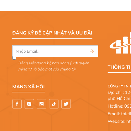
ĐĂNG KÝ ĐỂ CẬP NHẬT VÀ ƯU ĐÃI
Bằng việc đăng ký, bạn đồng ý với quyền
THÔNG TI
riêng tư và bảo mật của chúng tôi.
MẠNG XÃ HỘI
CÔNG TY TNH
Địa chỉ : 
phố Hồ Chí
Hotline:
09
Email: thi
Website:
ht