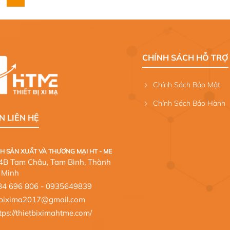
CHÍNH SÁCH HỖ TRỢ
Chính Sách Bảo Mật
Chính Sách Bảo Hành
N LIÊN HỆ
H SẢN XUẤT VÀ THƯƠNG MẠI HT - ME
124B Tam Châu, Tam Bình, Thành
 Minh
84 696 806
- 0935649839
etbixima2017@gmail.com
tps://thietbiximahtme.com/