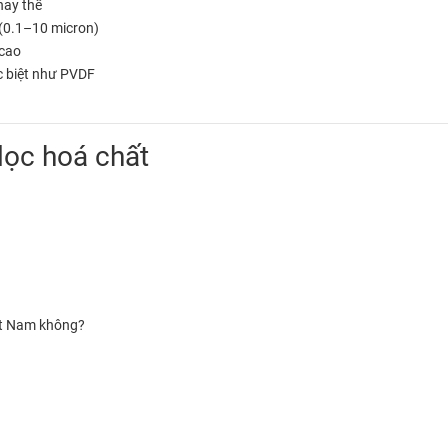
thay thế
 (0.1–10 micron)
 cao
ặc biệt như PVDF
lọc hoá chất
ệt Nam không?