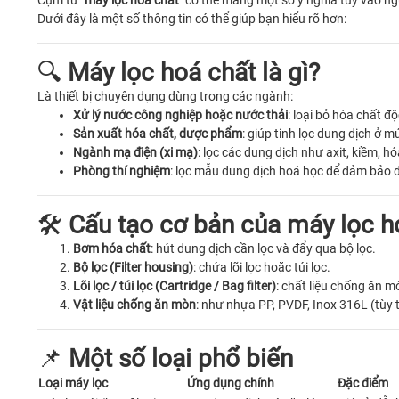
Cụm từ
"máy lọc hoá chất"
có thể mang một số ý nghĩa tùy vào ng
Dưới đây là một số thông tin có thể giúp bạn hiểu rõ hơn:
🔍
Máy lọc hoá chất là gì?
Là thiết bị chuyên dụng dùng trong các ngành:
Xử lý nước công nghiệp hoặc nước thải
: loại bỏ hóa chất độ
Sản xuất hóa chất, dược phẩm
: giúp tinh lọc dung dịch ở m
Ngành mạ điện (xi mạ)
: lọc các dung dịch như axit, kiềm, h
Phòng thí nghiệm
: lọc mẫu dung dịch hoá học để đảm bảo độ
🛠️
Cấu tạo cơ bản của máy lọc h
Bơm hóa chất
: hút dung dịch cần lọc và đẩy qua bộ lọc.
Bộ lọc (Filter housing)
: chứa lõi lọc hoặc túi lọc.
Lõi lọc / túi lọc (Cartridge / Bag filter)
: chất liệu chống ăn m
Vật liệu chống ăn mòn
: như nhựa PP, PVDF, Inox 316L (tùy 
📌
Một số loại phổ biến
Loại máy lọc
Ứng dụng chính
Đặc điểm