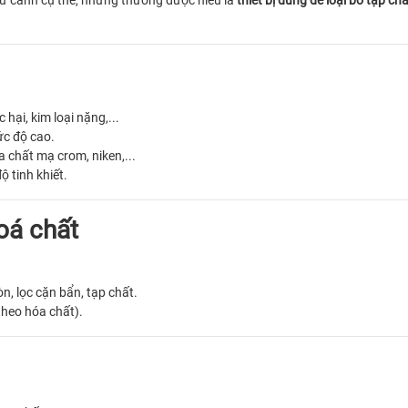
ữ cảnh cụ thể, nhưng thường được hiểu là
thiết bị dùng để loại bỏ tạp 
c hại, kim loại nặng,...
ức độ cao.
óa chất mạ crom, niken,...
 tinh khiết.
oá chất
òn, lọc cặn bẩn, tạp chất.
theo hóa chất).