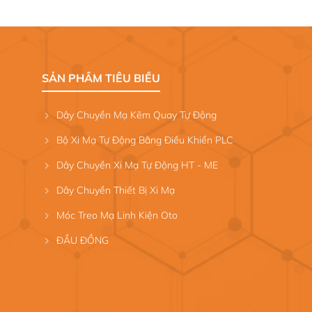
SẢN PHẨM TIÊU BIỂU
Dây Chuyền Mạ Kẽm Quay Tự Động
Bộ Xi Mạ Tự Động Bằng Điều Khiển PLC
Dây Chuyền Xi Mạ Tự Động HT - ME
Dây Chuyền Thiết Bị Xi Mạ
Móc Treo Mạ Linh Kiện Oto
ĐẦU ĐỒNG