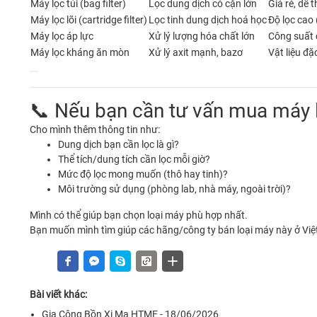
Máy lọc túi (bag filter)
Lọc dung dịch có cặn lớn
Giá rẻ, dễ 
Máy lọc lõi (cartridge filter)
Lọc tinh dung dịch hoá học
Độ lọc cao
Máy lọc áp lực
Xử lý lượng hóa chất lớn
Công suất
Máy lọc kháng ăn mòn
Xử lý axit mạnh, bazơ
Vật liệu đ
📞 Nếu bạn cần tư vấn mua máy 
Cho mình thêm thông tin như:
Dung dịch bạn cần lọc là gì?
Thể tích/dung tích cần lọc mỗi giờ?
Mức độ lọc mong muốn (thô hay tinh)?
Môi trường sử dụng (phòng lab, nhà máy, ngoài trời)?
Mình có thể giúp bạn chọn loại máy phù hợp nhất.
Bạn muốn mình tìm giúp các hãng/công ty bán loại máy này ở Vi
Bài viết khác:
Gia Công Bồn Xi Mạ HTME - 18/06/2026