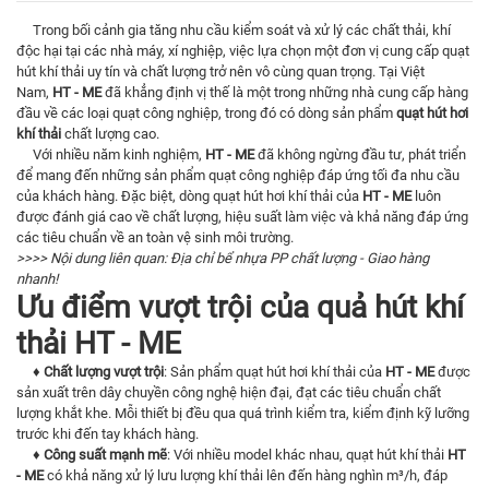
Trong bối cảnh gia tăng nhu cầu kiểm soát và xử lý các chất thải, khí
độc hại tại các nhà máy, xí nghiệp, việc lựa chọn một đơn vị cung cấp quạt
hút khí thải uy tín và chất lượng trở nên vô cùng quan trọng. Tại Việt
Nam,
HT - ME
đã khẳng định vị thế là một trong những nhà cung cấp hàng
đầu về các loại quạt công nghiệp, trong đó có dòng sản phẩm
quạt hút hơi
khí thải
chất lượng cao.
Với nhiều năm kinh nghiệm,
HT - ME
đã không ngừng đầu tư, phát triển
để mang đến những sản phẩm quạt công nghiệp đáp ứng tối đa nhu cầu
của khách hàng. Đặc biệt, dòng quạt hút hơi khí thải của
HT - ME
luôn
được đánh giá cao về chất lượng, hiệu suất làm việc và khả năng đáp ứng
các tiêu chuẩn về an toàn vệ sinh môi trường.
>>>> Nội dung liên quan:
Địa chỉ bể nhựa PP chất lượng - Giao hàng
nhanh!
Ưu điểm vượt trội của quả hút khí
thải HT - ME
♦ Chất lượng vượt trội
: Sản phẩm quạt hút hơi khí thải của
HT - ME
được
sản xuất trên dây chuyền công nghệ hiện đại, đạt các tiêu chuẩn chất
lượng khắt khe. Mỗi thiết bị đều qua quá trình kiểm tra, kiểm định kỹ lưỡng
trước khi đến tay khách hàng.
♦ Công suất mạnh mẽ
: Với nhiều model khác nhau, quạt hút khí thải
HT
- ME
có khả năng xử lý lưu lượng khí thải lên đến hàng nghìn m³/h, đáp