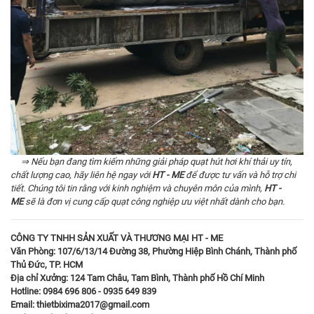
⇒ Nếu bạn đang tìm kiếm những giải pháp quạt hút hơi khí thải uy tín,
chất lượng cao, hãy liên hệ ngay với
HT - ME
để được tư vấn và hỗ trợ chi
tiết. Chúng tôi tin rằng với kinh nghiệm và chuyên môn của mình,
HT -
ME
sẽ là đơn vị cung cấp quạt công nghiệp ưu việt nhất dành cho bạn.
CÔNG TY TNHH SẢN XUẤT VÀ THƯƠNG MẠI HT - ME
Văn Phòng: 107/6/13/14 Đường 38, Phường Hiệp Bình Chánh, Thành phố
Thủ Đức, TP. HCM
Địa chỉ Xưởng: 124 Tam Châu, Tam Bình, Thành phố Hồ Chí Minh
Hotline: 0984 696 806 - 0935 649 839
Email: thietbixima2017@gmail.com