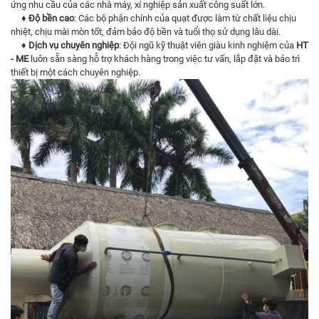
ứng nhu cầu của các nhà máy, xí nghiệp sản xuất công suất lớn.
♦ Độ bền cao
: Các bộ phận chính của quạt được làm từ chất liệu chịu
nhiệt, chịu mài mòn tốt, đảm bảo độ bền và tuổi thọ sử dụng lâu dài.
♦ Dịch vụ chuyên nghiệp
: Đội ngũ kỹ thuật viên giàu kinh nghiệm của
HT
- ME
luôn sẵn sàng hỗ trợ khách hàng trong việc tư vấn, lắp đặt và bảo trì
thiết bị một cách chuyên nghiệp.