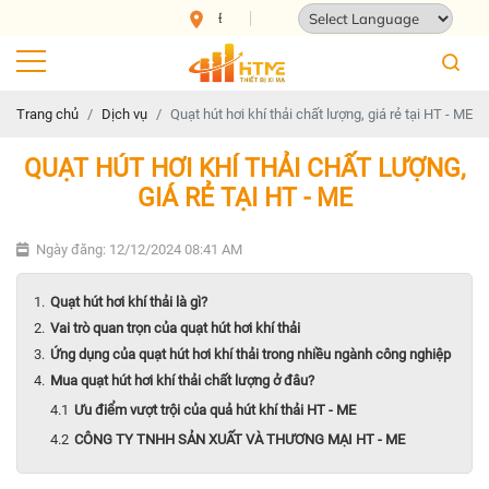
Địa chỉ: 124 Tam Châu, Tam Bình, Thành phố Hồ Chí
Powered by
Translate
Trang chủ
Dịch vụ
Quạt hút hơi khí thải chất lượng, giá rẻ tại HT - ME
QUẠT HÚT HƠI KHÍ THẢI CHẤT LƯỢNG,
GIÁ RẺ TẠI HT - ME
Ngày đăng: 12/12/2024 08:41 AM
Quạt hút hơi khí thải là gì?
Vai trò quan trọn của quạt hút hơi khí thải
Ứng dụng của quạt hút hơi khí thải trong nhiều ngành công nghiệp
Mua quạt hút hơi khí thải chất lượng ở đâu?
Ưu điểm vượt trội của quả hút khí thải HT - ME
CÔNG TY TNHH SẢN XUẤT VÀ THƯƠNG MẠI HT - ME