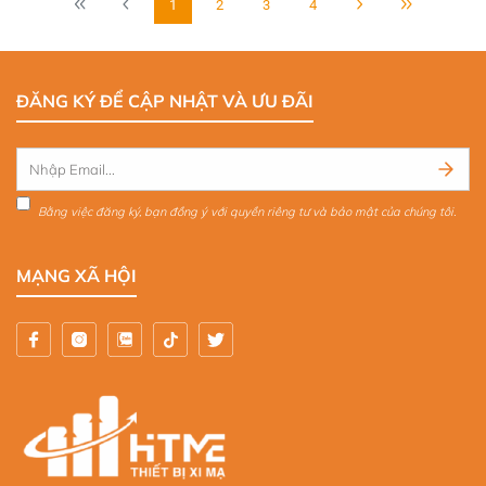
1
2
3
4
ĐĂNG KÝ ĐỂ CẬP NHẬT VÀ ƯU ĐÃI
Bằng việc đăng ký, bạn đồng ý với quyền riêng tư và bảo mật của chúng tôi.
MẠNG XÃ HỘI