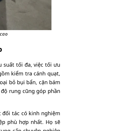
 cao
p
suất tối đa, việc tối ưu
 gồm kiểm tra cánh quạt,
loại bỏ bụi bẩn, cặn bám
a độ rung cũng góp phần
t đối tác có kinh nghiệm
iệp phù hợp nhất. Họ sẽ
 cung cấp chuyên nghiệp