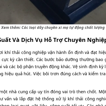
> Xem thêm:
Các loại dây chuyền xi mạ tự động chất lượng
Suất Và Dịch Vụ Hỗ Trợ Chuyên Nghiệ
i khí thải công nghiệp vận hành ổn định và đạt hiệu 
là cực kỳ cần thiết. Các bước bảo dưỡng thường bao
ai và các bộ phận truyền động khác. Vệ sinh định kỳ 
ng hiệu quả hút. Việc bôi trơn đúng cách và kiểm tr
 một nhà cung cấp uy tín đóng vai trò then chốt. Mộ
tư vấn và lắp đặt hệ thống xử lý khí thải công ngh
chọn loại quạt, vật liệu, công suất tối ưu. Các nhà