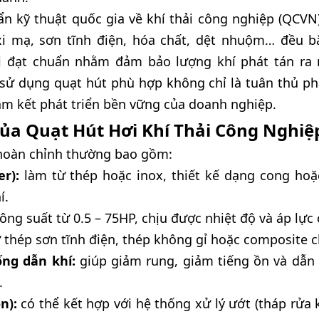
ẩn kỹ thuật quốc gia về khí thải công nghiệp (QCVN
 xi mạ, sơn tĩnh điện, hóa chất, dệt nhuộm… đều b
ải đạt chuẩn nhằm đảm bảo lượng khí phát tán ra
sử dụng quạt hút phù hợp không chỉ là tuân thủ ph
am kết phát triển bền vững của doanh nghiệp.
ủa Quạt Hút Hơi Khí Thải Công Nghiệ
hoàn chỉnh thường bao gồm:
r):
làm từ thép hoặc inox, thiết kế dạng cong hoặ
í.
ông suất từ 0.5 – 75HP, chịu được nhiệt độ và áp lực 
 thép sơn tĩnh điện, thép không gỉ hoặc composite
ng dẫn khí:
giúp giảm rung, giảm tiếng ồn và dẫn 
.
n):
có thể kết hợp với hệ thống xử lý ướt (tháp rửa k