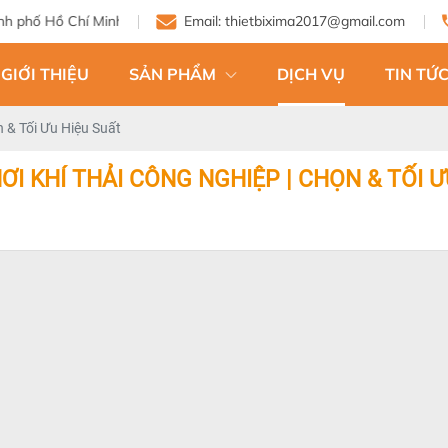
Email: thietbixima2017@gmail.com
GIỚI THIỆU
SẢN PHẨM
DỊCH VỤ
TIN TỨC
 & Tối Ưu Hiệu Suất
ƠI KHÍ THẢI CÔNG NGHIỆP | CHỌN & TỐI Ư