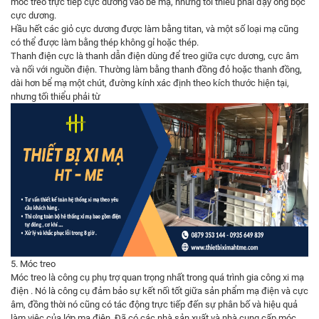
móc treo trực tiếp cực dương vào bể mạ, nhưng tối thiểu phải đậy ống bọc
cực dương.
Hầu hết các giỏ cực dương được làm bằng titan, và một số loại mạ cũng
có thể được làm bằng thép không gỉ hoặc thép.
Thanh điện cực là thanh dẫn điện dùng để treo giữa cực dương, cực âm
và nối với nguồn điện. Thường làm bằng thanh đồng đỏ hoặc thanh đồng,
dài hơn bể mạ một chút, đường kính xác định theo kích thước hiện tại,
nhưng tối thiểu phải từ
5. Móc treo
Móc treo là công cụ phụ trợ quan trọng nhất trong quá trình gia công xi mạ
điện . Nó là công cụ đảm bảo sự kết nối tốt giữa sản phẩm mạ điện và cực
âm, đồng thời nó cũng có tác động trực tiếp đến sự phân bố và hiệu quả
làm việc của lớp mạ điện. Đã có các nhà sản xuất và nhà cung cấp móc