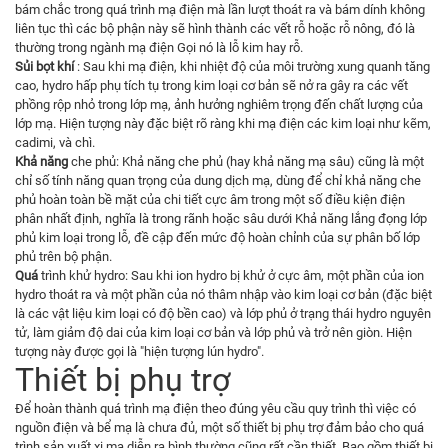
bám chắc trong quá trình mạ điện mà lần lượt thoát ra và bám dính không
liên tục thì các bộ phận này sẽ hình thành các vết rỗ hoặc rỗ nông, đó là
thường trong ngành mạ điện Gọi nó là lỗ kim hay rỗ.
Sủi bọt khí
: Sau khi mạ điện, khi nhiệt độ của môi trường xung quanh tăng
cao, hydro hấp phụ tích tụ trong kim loại cơ bản sẽ nở ra gây ra các vết
phồng rộp nhỏ trong lớp mạ, ảnh hưởng nghiêm trọng đến chất lượng của
lớp mạ. Hiện tượng này đặc biệt rõ ràng khi mạ điện các kim loại như kẽm,
cadimi, và chì.
Khả năng
che phủ: Khả năng che phủ (hay khả năng mạ sâu) cũng là một
chỉ số tính năng quan trọng của dung dịch mạ, dùng để chỉ khả năng che
phủ hoàn toàn bề mặt của chi tiết cực âm trong một số điều kiện điện
phân nhất định, nghĩa là trong rãnh hoặc sâu dưới Khả năng lắng đọng lớp
phủ kim loại trong lỗ, đề cập đến mức độ hoàn chỉnh của sự phân bố lớp
phủ trên bộ phận.
Quá
trình khử hydro: Sau khi ion hydro bị khử ở cực âm, một phần của ion
hydro thoát ra và một phần của nó thâm nhập vào kim loại cơ bản (đặc biệt
là các vật liệu kim loại có độ bền cao) và lớp phủ ở trạng thái hydro nguyên
tử, làm giảm độ dai của kim loại cơ bản và lớp phủ và trở nên giòn. Hiện
tượng này được gọi là "hiện tượng lún hydro".
Thiết bị phụ trợ
Để hoàn thành quá trình mạ điện theo đúng yêu cầu quy trình thì việc có
nguồn điện và bể mạ là chưa đủ, một số thiết bị phụ trợ đảm bảo cho quá
trình sản xuất xi mạ diễn ra bình thường cũng rất cần thiết. Bao gồm thiết bị