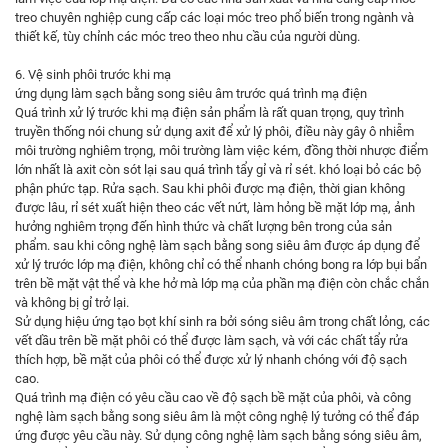
treo chuyên nghiệp cung cấp các loại móc treo phổ biến trong ngành và
thiết kế, tùy chỉnh các móc treo theo nhu cầu của người dùng.
6. Vệ sinh phôi trước khi mạ
ứng dụng làm sạch bằng song siêu âm
trước quá trình mạ điện
Quá trình xử lý trước khi mạ điện sản phẩm là rất quan trọng, quy trình
truyền thống nói chung sử dụng axit để xử lý phôi, điều này gây ô nhiễm
môi trường nghiêm trọng, môi trường làm việc kém, đồng thời nhược điểm
lớn nhất là axit còn sót lại sau quá trình tẩy gỉ và rỉ sét. khó loại bỏ các bộ
phận phức tạp. Rửa sạch. Sau khi phôi được mạ điện, thời gian không
được lâu, rỉ sét xuất hiện theo các vết nứt, làm hỏng bề mặt lớp mạ, ảnh
hưởng nghiêm trọng đến hình thức và chất lượng bên trong của sản
phẩm. sau khi công nghệ làm sạch bằng song siêu âm được áp dụng để
xử lý trước lớp mạ điện, không chỉ có thể nhanh chóng bong ra lớp bụi bẩn
trên bề mặt vật thể và khe hở mà lớp mạ của phần mạ điện còn chắc chắn
và không bị gỉ trở lại.
Sử dụng hiệu ứng tạo bọt khí sinh ra bởi sóng siêu âm trong chất lỏng, các
vết dầu trên bề mặt phôi có thể được làm sạch, và với các chất tẩy rửa
thích hợp, bề mặt của phôi có thể được xử lý nhanh chóng với độ sạch
cao.
Quá trình mạ điện có yêu cầu cao về độ sạch bề mặt của phôi, và công
nghệ làm sạch bằng song siêu âm là một công nghệ lý tưởng có thể đáp
ứng được yêu cầu này. Sử dụng công nghệ làm sạch bằng sóng siêu âm,