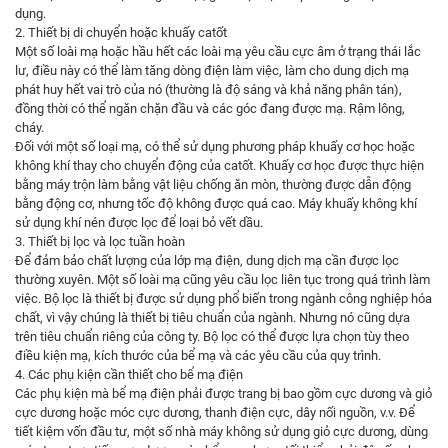
dụng.
2. Thiết bị di chuyển hoặc khuấy catốt
Một số loài mạ hoặc hầu hết các loài mạ yêu cầu cực âm ở trạng thái lắc
lư, điều này có thể làm tăng dòng điện làm việc, làm cho dung dịch mạ
phát huy hết vai trò của nó (thường là độ sáng và khả năng phân tán),
đồng thời có thể ngăn chặn đầu và các góc đang được mạ. Rậm lông,
cháy.
Đối với một số loại mạ, có thể sử dụng phương pháp khuấy cơ học hoặc
không khí thay cho chuyển động của catốt. Khuấy cơ học được thực hiện
bằng máy trộn làm bằng vật liệu chống ăn mòn, thường được dẫn động
bằng động cơ, nhưng tốc độ không được quá cao. Máy khuấy không khí
sử dụng khí nén được lọc để loại bỏ vết dầu.
3. Thiết bị lọc và lọc tuần hoàn
Để đảm bảo chất lượng của lớp mạ điện, dung dịch mạ cần được lọc
thường xuyên. Một số loài mạ cũng yêu cầu lọc liên tục trong quá trình làm
việc. Bộ lọc là thiết bị được sử dụng phổ biến trong ngành công nghiệp hóa
chất, vì vậy chúng là thiết bị tiêu chuẩn của ngành. Nhưng nó cũng dựa
trên tiêu chuẩn riêng của công ty. Bộ lọc có thể được lựa chọn tùy theo
điều kiện mạ, kích thước của bể mạ và các yêu cầu của quy trình.
4. Các phụ kiện cần thiết cho bể mạ điện
Các phụ kiện mà bể mạ điện phải được trang bị bao gồm
c
ực dương và giỏ
cực dương hoặc móc cực dương, thanh điện cực, dây nối nguồn, v.v. Để
tiết kiệm vốn đầu tư, một số nhà máy không sử dụng giỏ cực dương, dùng