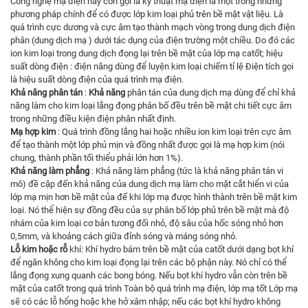
Công nghệ mạ điện hay còn gọi là kỹ thuật mạ điện là một trong những
phương pháp chính để có được lớp kim loại phủ trên bề mặt vật liệu. Là
quá trình cực dương và cực âm tạo thành mạch vòng trong dung dịch điện
phân (dung dịch mạ ) dưới tác dụng của điện trường một chiều. Do đó các
ion kim loại trong dung dịch đọng lại trên bề mặt của lớp mạ catốt; hiệu
suất dòng điện : điện năng dùng để luyện kim loại chiếm tỉ lệ Điện tích gọi
là hiệu suất dòng điện của quá trình mạ điện.
Khả năng phân tán
:
Khả năng
phân tán của dung dịch mạ dùng để chỉ khả
năng làm cho kim loại lắng đọng phân bố đều trên bề mặt chi tiết cực âm
trong những điều kiện điện phân nhất định.
Mạ hợp kim
: Quá trình đồng lắng hai hoặc nhiều ion kim loại trên cực âm
để tạo thành một lớp phủ mịn và đồng nhất được gọi là mạ hợp kim (nói
chung, thành phần tối thiểu phải lớn hơn 1%).
Khả năng làm phẳng
: Khả năng làm phẳng (tức là khả năng phân tán vi
mô) đề cập đến khả năng của dung dịch mạ làm cho mặt cắt hiển vi của
lớp mạ mịn hơn bề mặt của đế khi lớp mạ được hình thành trên bề mặt kim
loại. Nó thể hiện sự đồng đều của sự phân bố lớp phủ trên bề mặt mà độ
nhám của kim loại cơ bản tương đối nhỏ, độ sâu của hốc sóng nhỏ hơn
0,5mm, và khoảng cách giữa đỉnh sóng và máng sóng nhỏ.
Lỗ kim hoặc rỗ
khí: Khí hydro bám trên bề mặt của catốt dưới dạng bọt khí
để ngăn không cho kim loại đọng lại trên các bộ phận này. Nó chỉ có thể
lắng đọng xung quanh các bong bóng. Nếu bọt khí hydro vẫn còn trên bề
mặt của catốt trong quá trình Toàn bộ quá trình mạ điện, lớp mạ tốt Lớp mạ
sẽ có các lỗ hổng hoặc khe hở xâm nhập; nếu các bọt khí hydro không