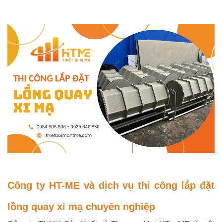
Công ty HT-ME và dịch vụ thi công lắp đặt
lồng quay xi mạ chuyên nghiệp