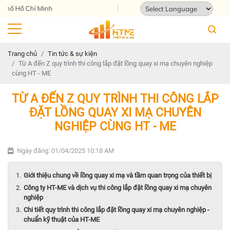
Địa chỉ: 124 Tam Châu, Tam Bình, Thành
Powered by
Translate
Trang chủ
Tin tức & sự kiện
Từ A đến Z quy trình thi công lắp đặt lồng quay xi mạ chuyên nghiệp
cùng HT - ME
TỪ A ĐẾN Z QUY TRÌNH THI CÔNG LẮP
ĐẶT LỒNG QUAY XI MẠ CHUYÊN
NGHIỆP CÙNG HT - ME
Ngày đăng: 01/04/2025 10:18 AM
Giới thiệu chung về lồng quay xi mạ và tầm quan trọng của thiết bị
Công ty HT-ME và dịch vụ thi công lắp đặt lồng quay xi mạ chuyên
nghiệp
Chi tiết quy trình thi công lắp đặt lồng quay xi mạ chuyên nghiệp -
chuẩn kỹ thuật của HT-ME