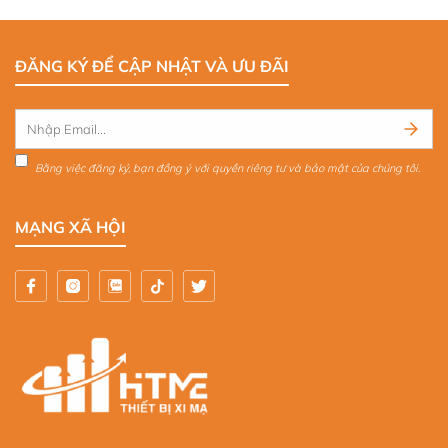
ĐĂNG KÝ ĐỂ CẬP NHẬT VÀ ƯU ĐÃI
Bằng việc đăng ký, bạn đồng ý với quyền riêng tư và bảo mật của chúng tôi.
MẠNG XÃ HỘI