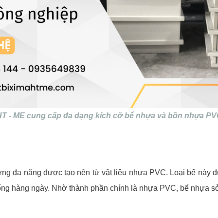
T - ME cung cấp đa dạng kích cỡ bể nhựa và bồn nhựa P
g đa năng được tạo nên từ vật liệu nhựa PVC. Loại bể này đ
i sống hàng ngày. Nhờ thành phần chính là nhựa PVC, bể nhựa s
.