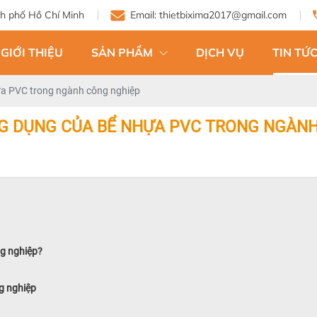
Email: thietbixima2017@gmail.com
GIỚI THIỆU
SẢN PHẨM
DỊCH VỤ
TIN TỨC
a PVC trong ngành công nghiệp
G DỤNG CỦA BỂ NHỰA PVC TRONG NGÀNH
ng nghiệp?
g nghiệp