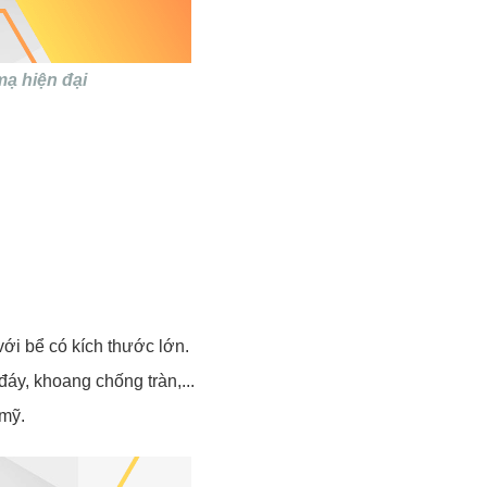
mạ hiện đại
ới bể có kích thước lớn.
áy, khoang chống tràn,...
 mỹ.