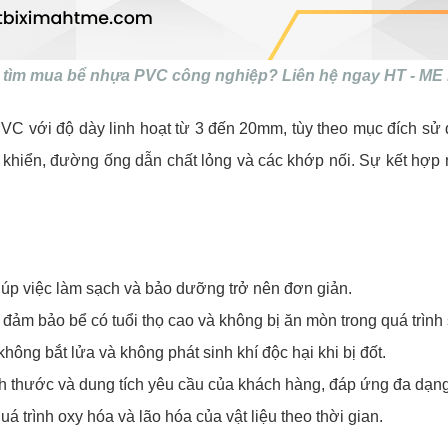
 tìm mua bể nhựa PVC công nghiệp? Liên hệ ngay HT - ME 
C với độ dày linh hoạt từ 3 đến 20mm, tùy theo mục đích sử d
khiển, đường ống dẫn chất lỏng và các khớp nối. Sự kết hợp n
giúp việc làm sạch và bảo dưỡng trở nên đơn giản.
 đảm bảo bể có tuổi thọ cao và không bị ăn mòn trong quá trình
không bắt lửa và không phát sinh khí độc hại khi bị đốt.
kích thước và dung tích yêu cầu của khách hàng, đáp ứng đa dạn
 trình oxy hóa và lão hóa của vật liệu theo thời gian.