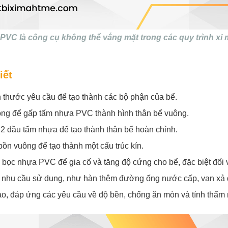
VC là công cụ không thể vắng mặt trong các quy trình xi 
iết
thước yêu cầu để tạo thành các bộ phận của bể.
động để gấp tấm nhựa PVC thành hình thân bể vuông.
2 đầu tấm nhựa để tạo thành thân bể hoàn chỉnh.
ồn vuông để tạo thành một cấu trúc kín.
ọc nhựa PVC để gia cố và tăng độ cứng cho bể, đặc biệt đối v
o nhu cầu sử dụng, như hàn thêm đường ống nước cấp, van xả đ
o, đáp ứng các yêu cầu về độ bền, chống ăn mòn và tính thẩm