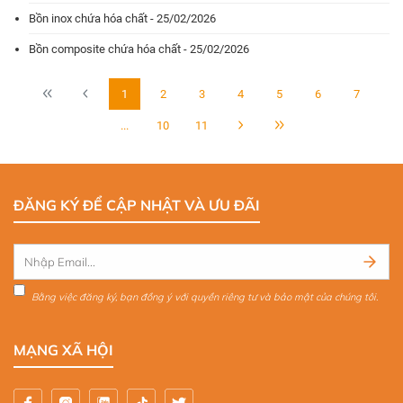
Bồn inox chứa hóa chất - 25/02/2026
Bồn composite chứa hóa chất - 25/02/2026
1
2
3
4
5
6
7
...
10
11
ĐĂNG KÝ ĐỂ CẬP NHẬT VÀ ƯU ĐÃI
Bằng việc đăng ký, bạn đồng ý với quyền riêng tư và bảo mật của chúng tôi.
MẠNG XÃ HỘI