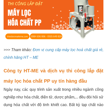
>>> Tham khảo:
Đơn vị cung cấp máy lọc hoá chất giá rẻ,
chính hãng HT – ME
Công ty HT-ME và dịch vụ thi công lắp đặt
máy lọc hóa chất PP uy tín hàng đầu
Ngày nay, các quy trình sản xuất trong nhiều ngành công
nghiệp như hóa chất, điện tử, dược phẩm,... đều đòi hỏi sử
dụng hóa chất với độ tinh khiết cao. Bất kỳ tạp chất nào