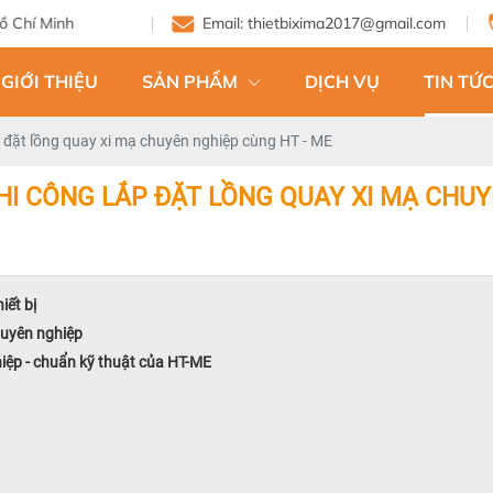
Email: thietbixima2017@gmail.com
GIỚI THIỆU
SẢN PHẨM
DỊCH VỤ
TIN TỨC
ắp đặt lồng quay xi mạ chuyên nghiệp cùng HT - ME
THI CÔNG LẮP ĐẶT LỒNG QUAY XI MẠ CHUY
iết bị
huyên nghiệp
ghiệp - chuẩn kỹ thuật của HT-ME