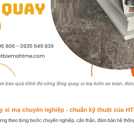
 bảo quá trình thi công lồng quay xi mạ luôn an toàn, đún
uay xi mạ chuyên nghiệp - chuẩn kỹ thuật của H
ng theo từng bước chuyên nghiệp, cẩn thận, đảm bảo hệ thống c