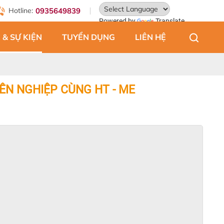
Hotline:
0935649839
Powered by
Translate
 & SỰ KIỆN
TUYỂN DỤNG
LIÊN HỆ
ÊN NGHIỆP CÙNG HT - ME