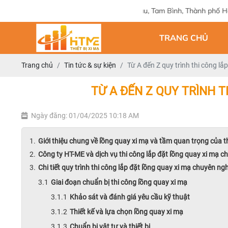
Địa chỉ: 124 Tam Châu, Tam Bình, Thành phố Hồ Chí Minh
TRANG CHỦ
Trang chủ
Tin tức & sự kiện
Từ A đến Z quy trình thi công l
TỪ A ĐẾN Z QUY TRÌNH 
Ngày đăng: 01/04/2025 10:18 AM
Giới thiệu chung về lồng quay xi mạ và tầm quan trọng của th
Công ty HT-ME và dịch vụ thi công lắp đặt lồng quay xi mạ c
Chi tiết quy trình thi công lắp đặt lồng quay xi mạ chuyên n
Giai đoạn chuẩn bị thi công lồng quay xi mạ
Khảo sát và đánh giá yêu cầu kỹ thuật
Thiết kế và lựa chọn lồng quay xi mạ
Chuẩn bị vật tư và thiết bị