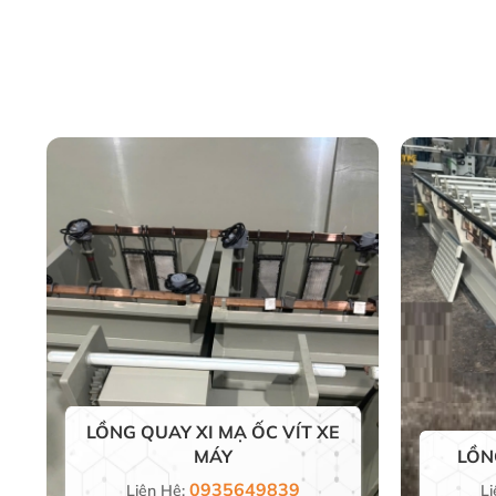
LỒNG QUAY XI MẠ ỐC VÍT XE
MÁY
LỒN
0935649839
Liên Hệ:
Li