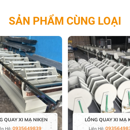
SẢN PHẨM CÙNG LOẠI
G QUAY XI MẠ NIKEN
LỒNG QUAY XI MẠ 
0935649839
09356498
ên Hệ:
Liên Hệ: