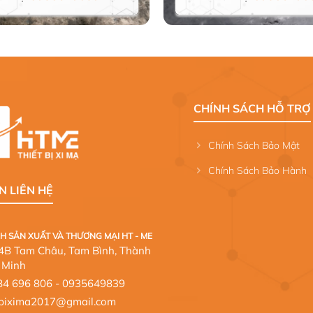
CHÍNH SÁCH HỖ TRỢ
Chính Sách Bảo Mật
Chính Sách Bảo Hành
N LIÊN HỆ
H SẢN XUẤT VÀ THƯƠNG MẠI HT - ME
124B Tam Châu, Tam Bình, Thành
 Minh
84 696 806
- 0935649839
etbixima2017@gmail.com