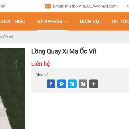
Email: thietbixima2017@gmail.com
GIỚI THIỆU
SẢN PHẨM
DỊCH VỤ
TIN TỨC
ạ Ốc Vít
Lồng Quay Xi Mạ Ốc Vít
Liên hệ
Chia sẻ: