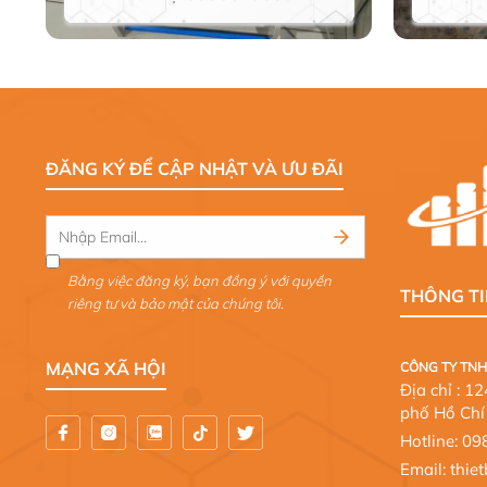
ĐĂNG KÝ ĐỂ CẬP NHẬT VÀ ƯU ĐÃI
Bằng việc đăng ký, bạn đồng ý với quyền
THÔNG TI
riêng tư và bảo mật của chúng tôi.
MẠNG XÃ HỘI
CÔNG TY TNH
Địa chỉ : 
phố Hồ Chí
Hotline:
09
Email: thi