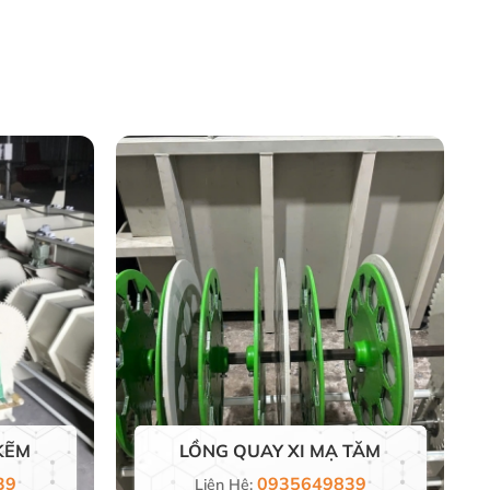
KẼM
LỒNG QUAY XI MẠ TĂM
39
0935649839
Liên Hệ: