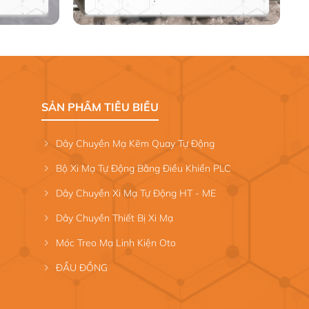
SẢN PHẨM TIÊU BIỂU
Dây Chuyền Mạ Kẽm Quay Tự Động
Bộ Xi Mạ Tự Động Bằng Điều Khiển PLC
Dây Chuyền Xi Mạ Tự Động HT - ME
Dây Chuyền Thiết Bị Xi Mạ
Móc Treo Mạ Linh Kiện Oto
ĐẦU ĐỒNG