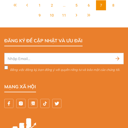
1
2
...
5
6
7
8
9
10
11
ĐĂNG KÝ ĐỂ CẬP NHẬT VÀ ƯU ĐÃI
Bằng việc đăng ký, bạn đồng ý với quyền riêng tư và bảo mật của chúng tôi.
MẠNG XÃ HỘI