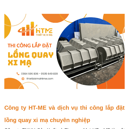
Công ty HT-ME và dịch vụ thi công lắp đặt
lồng quay xi mạ chuyên nghiệp