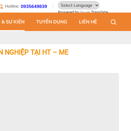
Hotline:
0935649839
Powered by
Translate
 & SỰ KIỆN
TUYỂN DỤNG
LIÊN HỆ
N NGHIỆP TẠI HT – ME