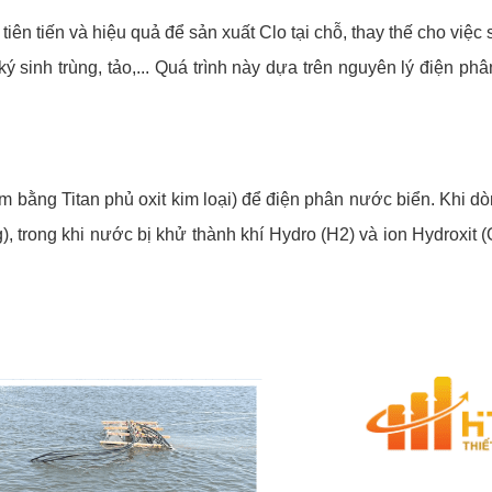
iên tiến và hiệu quả để sản xuất Clo tại chỗ, thay thế cho việ
ý sinh trùng, tảo,... Quá trình này dựa trên nguyên lý điện p
 bằng Titan phủ oxit kim loại) để điện phân nước biển. Khi dò
), trong khi nước bị khử thành khí Hydro (H2) và ion Hydroxit