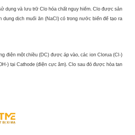
c sử dụng và lưu trữ Clo hóa chất nguy hiểm. Clo được sản
hân dung dịch muối ăn (NaCl) có trong nước biển để tạo ra
ng điện một chiều (DC) được áp vào, các ion Clorua (Cl-)
 (OH-) tại Cathode (điện cực âm). Clo sau đó được hòa tan