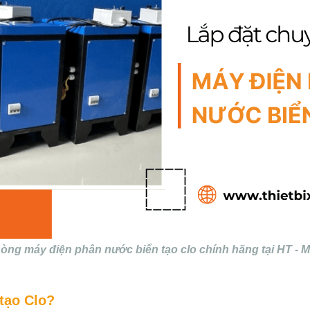
òng máy điện phân nước biển tạo clo chính hãng tại HT - 
tạo Clo?