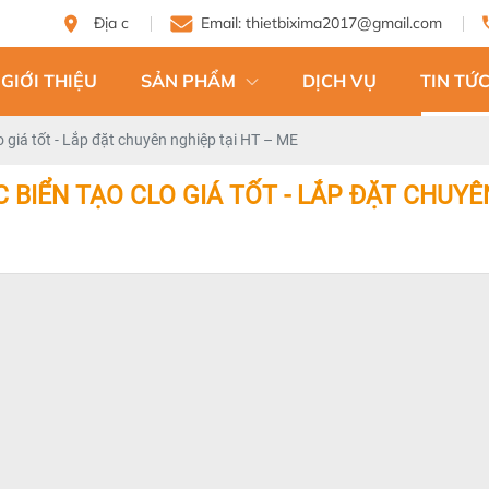
Địa chỉ: 124 Tam Châu, Tam Bình, Thành phố Hồ Chí Minh
Email: thietbixima2017@gmail.com
GIỚI THIỆU
SẢN PHẨM
DỊCH VỤ
TIN TỨC
 giá tốt - Lắp đặt chuyên nghiệp tại HT – ME
BIỂN TẠO CLO GIÁ TỐT - LẮP ĐẶT CHUYÊ