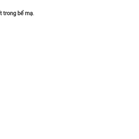
ất trong bể mạ
.