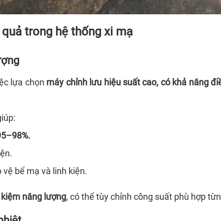
u quả trong hệ thống xi mạ
ượng
iệc lựa chọn
máy chỉnh lưu hiệu suất cao, có khả năng đi
iúp:
 95–98%.
iện.
o vệ bể mạ và linh kiện.
t kiệm năng lượng
, có thể tùy chỉnh công suất phù hợp t
nhiệt