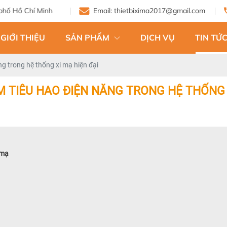
Email: thietbixima2017@gmail.com
GIỚI THIỆU
SẢN PHẨM
DỊCH VỤ
TIN TỨC
ng trong hệ thống xi mạ hiện đại
M TIÊU HAO ĐIỆN NĂNG TRONG HỆ THỐNG 
 mạ