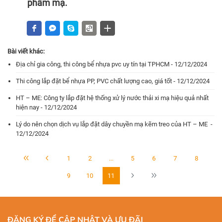
phẩm mạ.
Bài viết khác:
Địa chỉ gia công, thi công bể nhựa pvc uy tín tại TPHCM - 12/12/2024
Thi công lắp đặt bể nhựa PP, PVC chất lượng cao, giá tốt - 12/12/2024
HT – ME: Công ty lắp đặt hệ thống xử lý nước thải xi mạ hiệu quả nhất
hiện nay - 12/12/2024
Lý do nên chọn dịch vụ lắp đặt dây chuyền mạ kẽm treo của HT – ME -
12/12/2024
1
2
...
5
6
7
8
9
10
11
ĐĂNG KÝ ĐỂ CẬP NHẬT VÀ ƯU ĐÃI