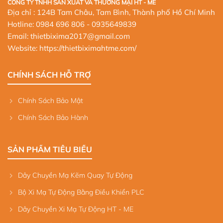
CÔNG TY TNHH SẢN XUẤT VÀ THƯƠNG MẠI HT - ME
Địa chỉ : 124B Tam Châu, Tam Bình, Thành phố Hồ Chí Minh
Hotline:
0984 696 806
- 0935649839
Email: thietbixima2017@gmail.com
Website:
https://thietbiximahtme.com/
CHÍNH SÁCH HỖ TRỢ
Chính Sách Bảo Mật
Chính Sách Bảo Hành
SẢN PHẨM TIÊU BIỂU
Dây Chuyền Mạ Kẽm Quay Tự Động
Bộ Xi Mạ Tự Động Bằng Điều Khiển PLC
Dây Chuyền Xi Mạ Tự Động HT - ME