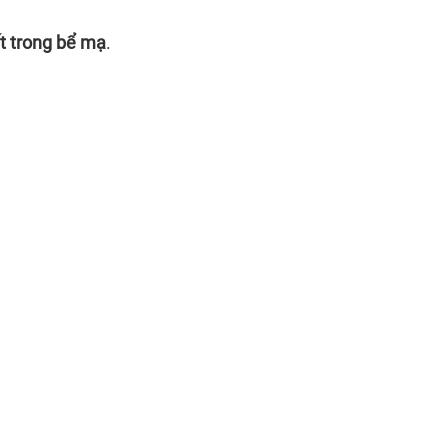
ất trong bể mạ
.