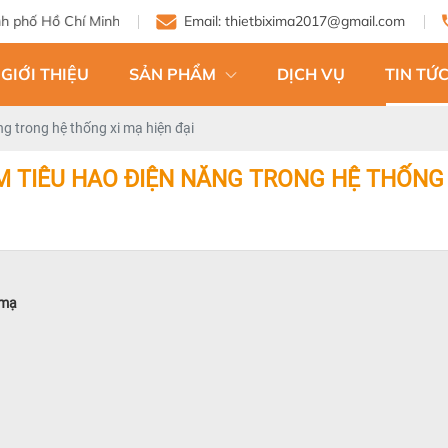
Email: thietbixima2017@gmail.com
GIỚI THIỆU
SẢN PHẨM
DỊCH VỤ
TIN TỨC
ng trong hệ thống xi mạ hiện đại
M TIÊU HAO ĐIỆN NĂNG TRONG HỆ THỐNG 
 mạ