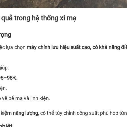
u quả trong hệ thống xi mạ
ượng
iệc lựa chọn
máy chỉnh lưu hiệu suất cao, có khả năng đi
iúp:
 95–98%.
iện.
o vệ bể mạ và linh kiện.
t kiệm năng lượng
, có thể tùy chỉnh công suất phù hợp t
nhiệt