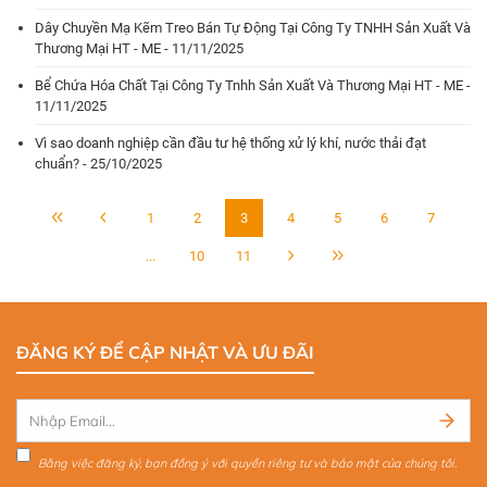
Dây Chuyền Mạ Kẽm Treo Bán Tự Động Tại Công Ty TNHH Sản Xuất Và
Thương Mại HT - ME - 11/11/2025
Bể Chứa Hóa Chất Tại Công Ty Tnhh Sản Xuất Và Thương Mại HT - ME -
11/11/2025
Vì sao doanh nghiệp cần đầu tư hệ thống xử lý khí, nước thải đạt
chuẩn? - 25/10/2025
1
2
3
4
5
6
7
...
10
11
ĐĂNG KÝ ĐỂ CẬP NHẬT VÀ ƯU ĐÃI
Bằng việc đăng ký, bạn đồng ý với quyền riêng tư và bảo mật của chúng tôi.