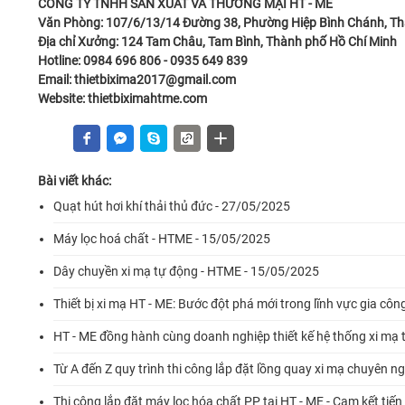
CÔNG TY TNHH SẢN XUẤT VÀ THƯƠNG MẠI HT - ME
Văn Phòng: 107/6/13/14 Đường 38, Phường Hiệp Bình Chánh, Th
Địa chỉ Xưởng: 124 Tam Châu, Tam Bình, Thành phố Hồ Chí Minh
Hotline: 0984 696 806 - 0935 649 839
Email: thietbixima2017@gmail.com
Website:
thietbiximahtme.com
Bài viết khác:
Quạt hút hơi khí thải thủ đức - 27/05/2025
Máy lọc hoá chất - HTME - 15/05/2025
Dây chuyền xi mạ tự động - HTME - 15/05/2025
Thiết bị xi mạ HT - ME: Bước đột phá mới trong lĩnh vực gia côn
HT - ME đồng hành cùng doanh nghiệp thiết kế hệ thống xi mạ
Từ A đến Z quy trình thi công lắp đặt lồng quay xi mạ chuyên 
Thi công lắp đặt máy lọc hóa chất PP tại HT - ME - Cam kết tiến 