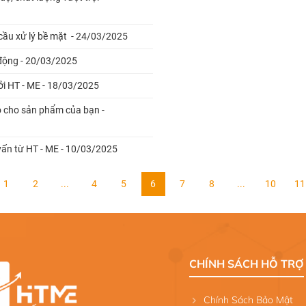
cầu xử lý bề mặt - 24/03/2025
 động - 20/03/2025
bởi HT - ME - 18/03/2025
o cho sản phẩm của bạn -
vấn từ HT - ME - 10/03/2025
1
2
...
4
5
6
7
8
...
10
11
CHÍNH SÁCH HỖ TRỢ
Chính Sách Bảo Mật