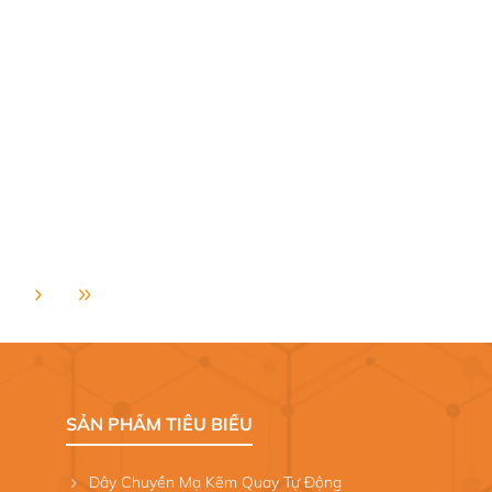
SẢN PHẨM TIÊU BIỂU
Dây Chuyền Mạ Kẽm Quay Tự Động