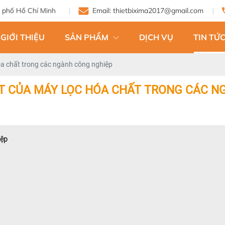
Email: thietbixima2017@gmail.com
GIỚI THIỆU
SẢN PHẨM
DỊCH VỤ
TIN TỨC
hóa chất trong các ngành công nghiệp
ỐT CỦA MÁY LỌC HÓA CHẤT TRONG CÁC N
iệp