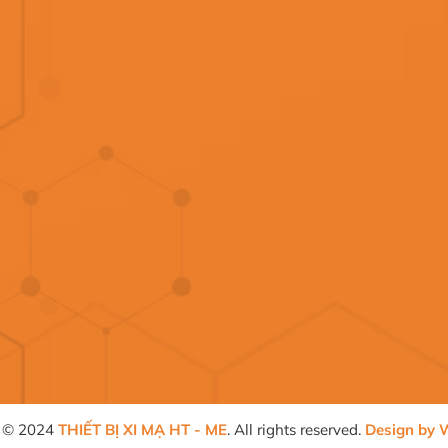
t © 2024
THIẾT BỊ XI MẠ HT - ME
. All rights reserved.
Design by
W