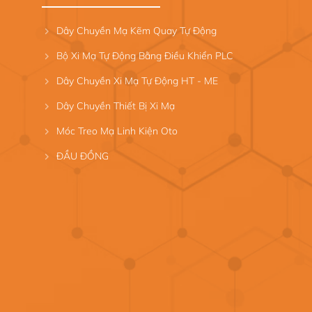
Dây Chuyền Mạ Kẽm Quay Tự Động
Bộ Xi Mạ Tự Động Bằng Điều Khiển PLC
Dây Chuyền Xi Mạ Tự Động HT - ME
Dây Chuyền Thiết Bị Xi Mạ
Móc Treo Mạ Linh Kiện Oto
ĐẦU ĐỒNG