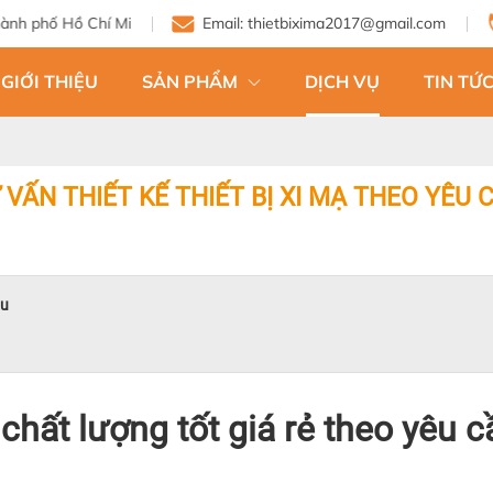
hí Minh
Email: thietbixima2017@gmail.com
GIỚI THIỆU
SẢN PHẨM
DỊCH VỤ
TIN TỨC
 VẤN THIẾT KẾ THIẾT BỊ XI MẠ THEO YÊU 
ầu
ạ chất lượng tốt giá rẻ theo yêu 