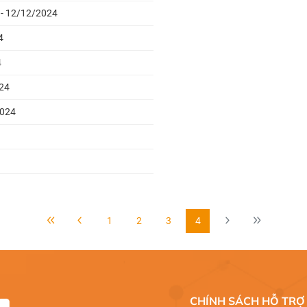
p - 12/12/2024
4
4
024
2024
1
2
3
4
CHÍNH SÁCH HỖ TRỢ