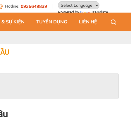
Hotline:
0935649839
Powered by
Translate
 & SỰ KIỆN
TUYỂN DỤNG
LIÊN HỆ
CẦU
cầu