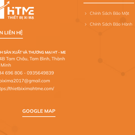
Chính Sách Bảo Mật
Chính Sách Bảo Hành
N LIÊN HỆ
H SẢN XUẤT VÀ THƯƠNG MẠI HT - ME
124B Tam Châu, Tam Bình, Thành
 Minh
84 696 806
- 0935649839
etbixima2017@gmail.com
tps://thietbiximahtme.com/
GOOGLE MAP