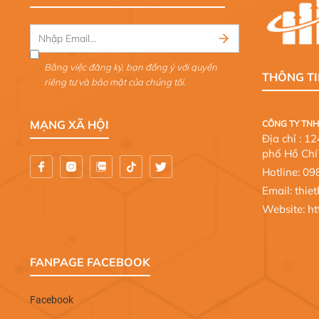
Bằng việc đăng ký, bạn đồng ý với quyền
THÔNG TI
riêng tư và bảo mật của chúng tôi.
MẠNG XÃ HỘI
CÔNG TY TNH
Địa chỉ : 
phố Hồ Chí
Hotline:
09
Email: thi
Website:
ht
FANPAGE FACEBOOK
Facebook