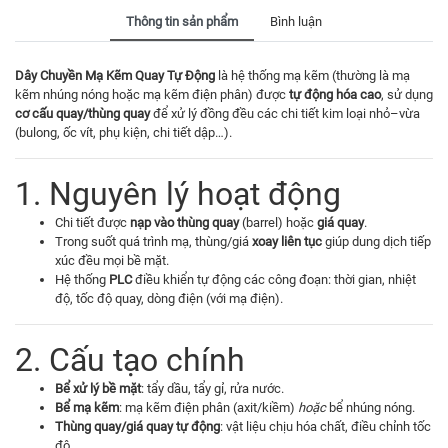
Thông tin sản phẩm
Bình luận
Dây Chuyền Mạ Kẽm Quay Tự Động
là hệ thống mạ kẽm (thường là mạ
kẽm nhúng nóng hoặc mạ kẽm điện phân) được
tự động hóa cao
, sử dụng
cơ cấu quay/thùng quay
để xử lý đồng đều các chi tiết kim loại nhỏ–vừa
(bulong, ốc vít, phụ kiện, chi tiết dập…).
1. Nguyên lý hoạt động
Chi tiết được
nạp vào thùng quay
(barrel) hoặc
giá quay
.
Trong suốt quá trình mạ, thùng/giá
xoay liên tục
giúp dung dịch tiếp
xúc đều mọi bề mặt.
Hệ thống
PLC
điều khiển tự động các công đoạn: thời gian, nhiệt
độ, tốc độ quay, dòng điện (với mạ điện).
2. Cấu tạo chính
Bể xử lý bề mặt
: tẩy dầu, tẩy gỉ, rửa nước.
Bể mạ kẽm
: mạ kẽm điện phân (axit/kiềm)
hoặc
bể nhúng nóng.
Thùng quay/giá quay tự động
: vật liệu chịu hóa chất, điều chỉnh tốc
độ.