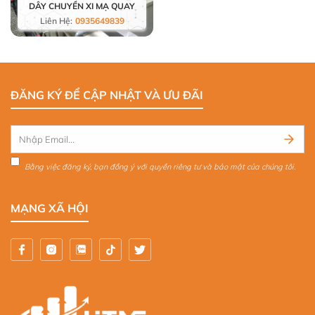
DÂY CHUYỀN XI MẠ QUAY
Liên Hệ:
0935649839
ĐĂNG KÝ ĐỂ CẬP NHẬT VÀ ƯU ĐÃI
Bằng việc đăng ký, bạn đồng ý với quyền riêng tư và bảo mật của chúng tôi.
MẠNG XÃ HỘI