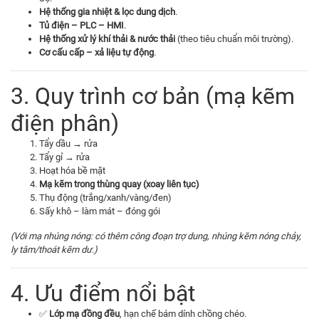
Hệ thống gia nhiệt & lọc dung dịch
.
Tủ điện – PLC – HMI
.
Hệ thống xử lý khí thải & nước thải
(theo tiêu chuẩn môi trường).
Cơ cấu cấp – xả liệu tự động
.
3. Quy trình cơ bản (mạ kẽm
điện phân)
Tẩy dầu → rửa
Tẩy gỉ → rửa
Hoạt hóa bề mặt
Mạ kẽm trong thùng quay (xoay liên tục)
Thụ động (trắng/xanh/vàng/đen)
Sấy khô – làm mát – đóng gói
(Với mạ nhúng nóng: có thêm công đoạn trợ dung, nhúng kẽm nóng chảy,
ly tâm/thoát kẽm dư.)
4. Ưu điểm nổi bật
✅
Lớp mạ đồng đều
, hạn chế bám dính chồng chéo.