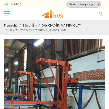
Địa chỉ: 124 Tam Châu, Tam Bình, T
Powered by
Translate
Trang chủ
Sản phẩm
DÂY CHUYỀN MẠ KẼM QUAY
Dây Chuyền Mạ Kẽm Quay Tự Động HTME