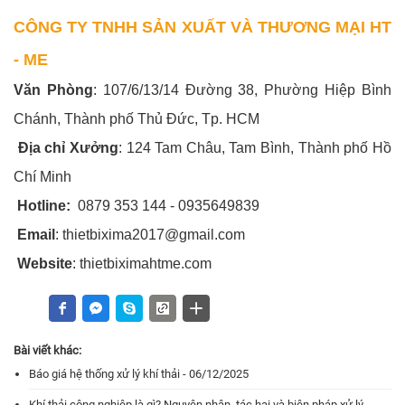
CÔNG TY TNHH SẢN XUẤT VÀ THƯƠNG MẠI HT
- ME
Văn Phòng
: 107/6/13/14 Đường 38, Phường Hiệp Bình
Chánh, Thành phố Thủ Đức, Tp. HCM
Địa chỉ Xưởng
: 124 Tam Châu, Tam Bình, Thành phố Hồ
Chí Minh
Hotline:
0879 353 144 - 0935649839
Email
: thietbixima2017@gmail.com
Website
: thietbiximahtme.com
Bài viết khác:
Báo giá hệ thống xử lý khí thải - 06/12/2025
Khí thải công nghiệp là gì? Nguyên nhân, tác hại và biện pháp xử lý -