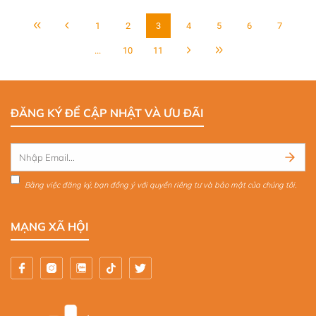
1
2
3
4
5
6
7
...
10
11
ĐĂNG KÝ ĐỂ CẬP NHẬT VÀ ƯU ĐÃI
Bằng việc đăng ký, bạn đồng ý với quyền riêng tư và bảo mật của chúng tôi.
MẠNG XÃ HỘI