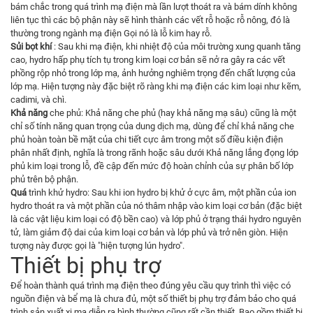
bám chắc trong quá trình mạ điện mà lần lượt thoát ra và bám dính không
liên tục thì các bộ phận này sẽ hình thành các vết rỗ hoặc rỗ nông, đó là
thường trong ngành mạ điện Gọi nó là lỗ kim hay rỗ.
Sủi bọt khí
: Sau khi mạ điện, khi nhiệt độ của môi trường xung quanh tăng
cao, hydro hấp phụ tích tụ trong kim loại cơ bản sẽ nở ra gây ra các vết
phồng rộp nhỏ trong lớp mạ, ảnh hưởng nghiêm trọng đến chất lượng của
lớp mạ. Hiện tượng này đặc biệt rõ ràng khi mạ điện các kim loại như kẽm,
cadimi, và chì.
Khả năng
che phủ: Khả năng che phủ (hay khả năng mạ sâu) cũng là một
chỉ số tính năng quan trọng của dung dịch mạ, dùng để chỉ khả năng che
phủ hoàn toàn bề mặt của chi tiết cực âm trong một số điều kiện điện
phân nhất định, nghĩa là trong rãnh hoặc sâu dưới Khả năng lắng đọng lớp
phủ kim loại trong lỗ, đề cập đến mức độ hoàn chỉnh của sự phân bố lớp
phủ trên bộ phận.
Quá
trình khử hydro: Sau khi ion hydro bị khử ở cực âm, một phần của ion
hydro thoát ra và một phần của nó thâm nhập vào kim loại cơ bản (đặc biệt
là các vật liệu kim loại có độ bền cao) và lớp phủ ở trạng thái hydro nguyên
tử, làm giảm độ dai của kim loại cơ bản và lớp phủ và trở nên giòn. Hiện
tượng này được gọi là "hiện tượng lún hydro".
Thiết bị phụ trợ
Để hoàn thành quá trình mạ điện theo đúng yêu cầu quy trình thì việc có
nguồn điện và bể mạ là chưa đủ, một số thiết bị phụ trợ đảm bảo cho quá
trình sản xuất xi mạ diễn ra bình thường cũng rất cần thiết. Bao gồm thiết bị