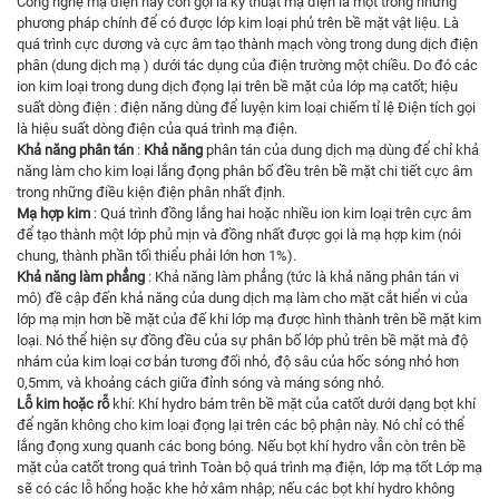
Công nghệ mạ điện hay còn gọi là kỹ thuật mạ điện là một trong những
phương pháp chính để có được lớp kim loại phủ trên bề mặt vật liệu. Là
quá trình cực dương và cực âm tạo thành mạch vòng trong dung dịch điện
phân (dung dịch mạ ) dưới tác dụng của điện trường một chiều. Do đó các
ion kim loại trong dung dịch đọng lại trên bề mặt của lớp mạ catốt; hiệu
suất dòng điện : điện năng dùng để luyện kim loại chiếm tỉ lệ Điện tích gọi
là hiệu suất dòng điện của quá trình mạ điện.
Khả năng phân tán
:
Khả năng
phân tán của dung dịch mạ dùng để chỉ khả
năng làm cho kim loại lắng đọng phân bố đều trên bề mặt chi tiết cực âm
trong những điều kiện điện phân nhất định.
Mạ hợp kim
: Quá trình đồng lắng hai hoặc nhiều ion kim loại trên cực âm
để tạo thành một lớp phủ mịn và đồng nhất được gọi là mạ hợp kim (nói
chung, thành phần tối thiểu phải lớn hơn 1%).
Khả năng làm phẳng
: Khả năng làm phẳng (tức là khả năng phân tán vi
mô) đề cập đến khả năng của dung dịch mạ làm cho mặt cắt hiển vi của
lớp mạ mịn hơn bề mặt của đế khi lớp mạ được hình thành trên bề mặt kim
loại. Nó thể hiện sự đồng đều của sự phân bố lớp phủ trên bề mặt mà độ
nhám của kim loại cơ bản tương đối nhỏ, độ sâu của hốc sóng nhỏ hơn
0,5mm, và khoảng cách giữa đỉnh sóng và máng sóng nhỏ.
Lỗ kim hoặc rỗ
khí: Khí hydro bám trên bề mặt của catốt dưới dạng bọt khí
để ngăn không cho kim loại đọng lại trên các bộ phận này. Nó chỉ có thể
lắng đọng xung quanh các bong bóng. Nếu bọt khí hydro vẫn còn trên bề
mặt của catốt trong quá trình Toàn bộ quá trình mạ điện, lớp mạ tốt Lớp mạ
sẽ có các lỗ hổng hoặc khe hở xâm nhập; nếu các bọt khí hydro không