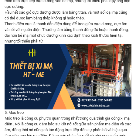
móc treo trực tiếp cực dương vào bể mạ, nhưng tối thiểu phải đậy ống bọc
cực dương.
Hầu hết các giỏ cực dương được làm bằng titan, và một số loại mạ cũng
có thể được làm bằng thép không gỉ hoặc thép.
Thanh điện cực là thanh dẫn điện dùng để treo giữa cực dương, cực âm
và nối với nguồn điện. Thường làm bằng thanh đồng đỏ hoặc thanh đồng,
dài hơn bể mạ một chút, đường kính xác định theo kích thước hiện tại,
nhưng tối thiểu phải từ
5. Móc treo
Móc treo là công cụ phụ trợ quan trọng nhất trong quá trình gia công xi mạ
điện . Nó là công cụ đảm bảo sự kết nối tốt giữa sản phẩm mạ điện và cực
âm, đồng thời nó cũng có tác động trực tiếp đến sự phân bố và hiệu quả
làm việc của lớp mạ điện. Đã có các nhà sản xuất và nhà cung cấp móc