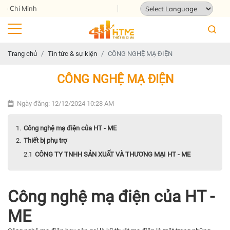
Địa chỉ: 124 Tam Châu, Tam Bình, Thà
Powered by
Translate
Trang chủ
Tin tức & sự kiện
CÔNG NGHỆ MẠ ĐIỆN
CÔNG NGHỆ MẠ ĐIỆN
Ngày đăng: 12/12/2024 10:28 AM
Công nghệ mạ điện của HT - ME
Thiết bị phụ trợ
CÔNG TY TNHH SẢN XUẤT VÀ THƯƠNG MẠI HT - ME
Công nghệ mạ điện của HT -
ME