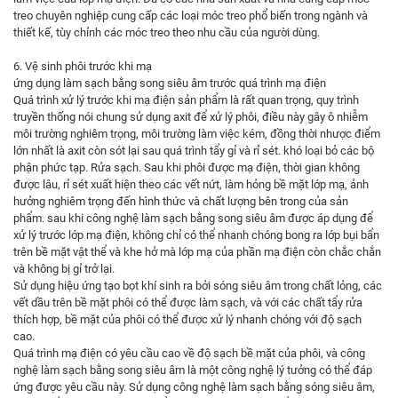
treo chuyên nghiệp cung cấp các loại móc treo phổ biến trong ngành và
thiết kế, tùy chỉnh các móc treo theo nhu cầu của người dùng.
6. Vệ sinh phôi trước khi mạ
ứng dụng làm sạch bằng song siêu âm
trước quá trình mạ điện
Quá trình xử lý trước khi mạ điện sản phẩm là rất quan trọng, quy trình
truyền thống nói chung sử dụng axit để xử lý phôi, điều này gây ô nhiễm
môi trường nghiêm trọng, môi trường làm việc kém, đồng thời nhược điểm
lớn nhất là axit còn sót lại sau quá trình tẩy gỉ và rỉ sét. khó loại bỏ các bộ
phận phức tạp. Rửa sạch. Sau khi phôi được mạ điện, thời gian không
được lâu, rỉ sét xuất hiện theo các vết nứt, làm hỏng bề mặt lớp mạ, ảnh
hưởng nghiêm trọng đến hình thức và chất lượng bên trong của sản
phẩm. sau khi công nghệ làm sạch bằng song siêu âm được áp dụng để
xử lý trước lớp mạ điện, không chỉ có thể nhanh chóng bong ra lớp bụi bẩn
trên bề mặt vật thể và khe hở mà lớp mạ của phần mạ điện còn chắc chắn
và không bị gỉ trở lại.
Sử dụng hiệu ứng tạo bọt khí sinh ra bởi sóng siêu âm trong chất lỏng, các
vết dầu trên bề mặt phôi có thể được làm sạch, và với các chất tẩy rửa
thích hợp, bề mặt của phôi có thể được xử lý nhanh chóng với độ sạch
cao.
Quá trình mạ điện có yêu cầu cao về độ sạch bề mặt của phôi, và công
nghệ làm sạch bằng song siêu âm là một công nghệ lý tưởng có thể đáp
ứng được yêu cầu này. Sử dụng công nghệ làm sạch bằng sóng siêu âm,