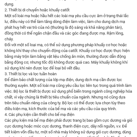
dụng.
2. Thiết bị di chuyển hoặc khuấy catốt
Một số loài mạ hoặc hầu hết các loài mạ yêu cầu cực âm ở trạng thái lắc
lư, điều này có thể làm tăng dòng điện làm việc, làm cho dung dịch mạ
phát huy hết vai trò của nó (thường là độ sáng và khả năng phân tán),
đồng thời có thể ngăn chặn đầu và các góc đang được mạ. Rậm lông,
cháy.
Đối với một số loại mạ, có thể sử dụng phương pháp khuấy cơ học hoặc
không khí thay cho chuyển động của catốt. Khuấy cơ học được thực hiện
bằng máy trộn làm bằng vật liệu chống ăn mòn, thường được dẫn động
bằng động cơ, nhưng tốc độ không được quá cao. Máy khuấy không khí
sử dụng khí nén được lọc để loại bỏ vết dầu.
3. Thiết bị lọc và lọc tuần hoàn
Để đảm bảo chất lượng của lớp mạ điện, dung dịch mạ cần được lọc
thường xuyên. Một số loài mạ cũng yêu cầu lọc liên tục trong quá trình làm
việc. Bộ lọc là thiết bị được sử dụng phổ biến trong ngành công nghiệp hóa
chất, vì vậy chúng là thiết bị tiêu chuẩn của ngành. Nhưng nó cũng dựa
trên tiêu chuẩn riêng của công ty. Bộ lọc có thể được lựa chọn tùy theo
điều kiện mạ, kích thước của bể mạ và các yêu cầu của quy trình.
4. Các phụ kiện cần thiết cho bể mạ điện
Các phụ kiện mà bể mạ điện phải được trang bị bao gồm
c
ực dương và giỏ
cực dương hoặc móc cực dương, thanh điện cực, dây nối nguồn, v.v. Để
tiết kiệm vốn đầu tư, một số nhà máy không sử dụng giỏ cực dương, dùng