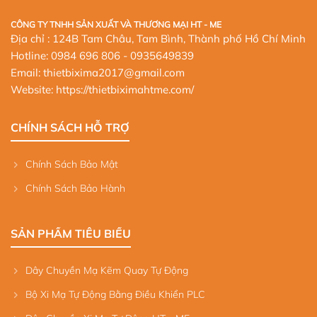
CÔNG TY TNHH SẢN XUẤT VÀ THƯƠNG MẠI HT - ME
Địa chỉ : 124B Tam Châu, Tam Bình, Thành phố Hồ Chí Minh
Hotline:
0984 696 806
- 0935649839
Email: thietbixima2017@gmail.com
Website:
https://thietbiximahtme.com/
CHÍNH SÁCH HỖ TRỢ
Chính Sách Bảo Mật
Chính Sách Bảo Hành
SẢN PHẨM TIÊU BIỂU
Dây Chuyền Mạ Kẽm Quay Tự Động
Bộ Xi Mạ Tự Động Bằng Điều Khiển PLC