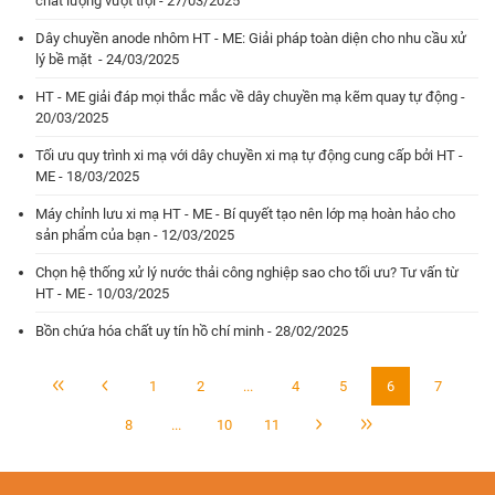
chất lượng vượt trội - 27/03/2025
Dây chuyền anode nhôm HT - ME: Giải pháp toàn diện cho nhu cầu xử
lý bề mặt - 24/03/2025
HT - ME giải đáp mọi thắc mắc về dây chuyền mạ kẽm quay tự động -
20/03/2025
Tối ưu quy trình xi mạ với dây chuyền xi mạ tự động cung cấp bởi HT -
ME - 18/03/2025
Máy chỉnh lưu xi mạ HT - ME - Bí quyết tạo nên lớp mạ hoàn hảo cho
sản phẩm của bạn - 12/03/2025
Chọn hệ thống xử lý nước thải công nghiệp sao cho tối ưu? Tư vấn từ
HT - ME - 10/03/2025
Bồn chứa hóa chất uy tín hồ chí minh - 28/02/2025
1
2
...
4
5
6
7
8
...
10
11