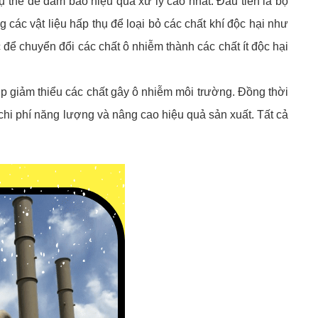
 thể để đảm bảo hiệu quả xử lý cao nhất. Đầu tiên là bộ
ng các vật liệu hấp thụ để loại bỏ các chất khí độc hại như
c để chuyển đổi các chất ô nhiễm thành các chất ít độc hại
iúp giảm thiểu các chất gây ô nhiễm môi trường. Đồng thời
ệm chi phí năng lượng và nâng cao hiệu quả sản xuất. Tất cả