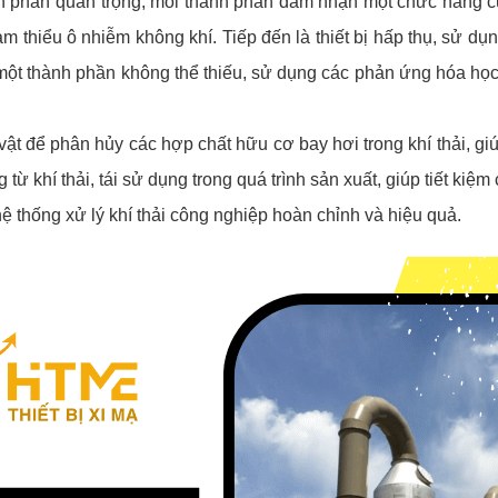
h phần quan trọng, mỗi thành phần đảm nhận một chức năng cụ
iảm thiểu ô nhiễm không khí. Tiếp đến là thiết bị hấp thụ, sử dụ
 là một thành phần không thể thiếu, sử dụng các phản ứng hóa họ
vật để phân hủy các hợp chất hữu cơ bay hơi trong khí thải, g
g từ khí thải, tái sử dụng trong quá trình sản xuất, giúp tiết ki
 thống xử lý khí thải công nghiệp hoàn chỉnh và hiệu quả.