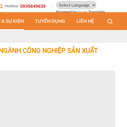
Hotline:
0935649839
Powered by
Translate
 & SỰ KIỆN
TUYỂN DỤNG
LIÊN HỆ
G NGÀNH CÔNG NGHIỆP SẢN XUẤT