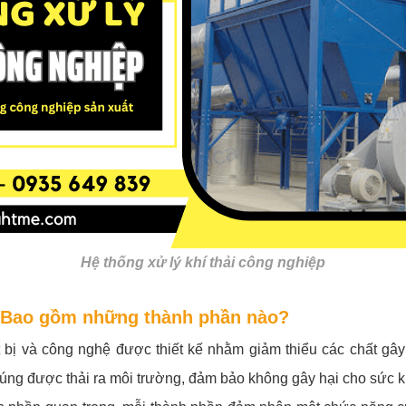
Hệ thống xử lý khí thải công nghiệp
ì? Bao gồm những thành phần nào?
t bị và công nghệ được thiết kế nhằm giảm thiểu các chất gây
húng được thải ra môi trường, đảm bảo không gây hại cho sức k