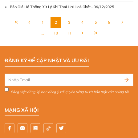
Báo Giá Hệ Thống Xử Lý Khí Thải Hơi Hoá Chất - 06/12/2025
1
2
3
4
5
6
7
...
10
11
ĐĂNG KÝ ĐỂ CẬP NHẬT VÀ ƯU ĐÃI
Bằng việc đăng ký, bạn đồng ý với quyền riêng tư và bảo mật của chúng tôi.
MẠNG XÃ HỘI