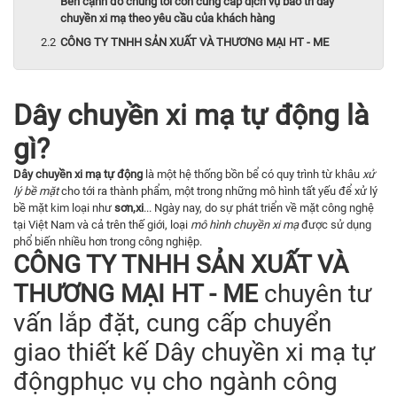
Bên cạnh đó chúng tôi còn cung cấp dịch vụ bảo trì dây
chuyền xi mạ theo yêu cầu của khách hàng
CÔNG TY TNHH SẢN XUẤT VÀ THƯƠNG MẠI HT - ME
Dây chuyền xi mạ tự động là
gì?
Dây chuyền xi mạ tự động
là một hệ thống bồn bể có quy trình từ khâu
xử
lý bề mặt
cho tới ra thành phẩm, một trong những mô hình tất yếu để xử lý
bề mặt kim loại như
sơn,xi
... Ngày nay, do sự phát triển về mặt công nghệ
tại Việt Nam và cả trên thế giới, loại
mô hình chuyền xi mạ
được sử dụng
phổ biến nhiều hơn trong công nghiệp.
CÔNG TY TNHH SẢN XUẤT VÀ
THƯƠNG MẠI HT - ME
chuyên tư
vấn lắp đặt, cung cấp chuyển
giao thiết kế Dây chuyền xi mạ tự
độngphục vụ cho ngành công