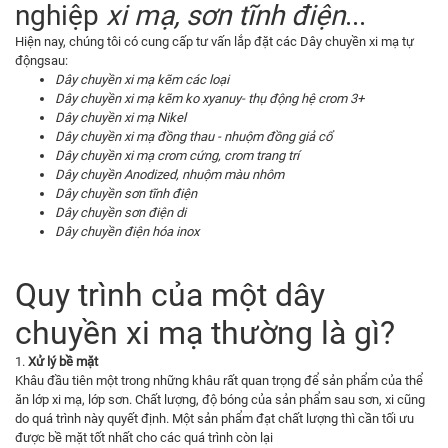
nghiệp
xi mạ, sơn tĩnh điện
...
Hiện nay, chúng tôi có cung cấp tư vấn lắp đặt các
Dây chuyền xi mạ tự
độngsau:
Dây chuyền xi mạ kẽm các loại
Dây chuyền xi mạ kẽm ko xyanuy- thụ động hệ crom 3+
Dây chuyền xi mạ Nikel
Dây chuyền xi mạ đồng thau - nhuộm đồng giả cổ
Dây chuyền xi mạ crom cứng, crom trang trí
Dây chuyền Anodized, nhuộm màu nhôm
Dây chuyền sơn tĩnh điện
Dây chuyền sơn điện di
Dây chuyền điện hóa inox
Quy trình của một dây
chuyền xi mạ thường là gì?
1.
Xử lý bề mặt
Khâu đầu tiên một trong những khâu rất quan trọng để sản phẩm của thể
ăn lớp xi mạ, lớp sơn. Chất lượng, độ bóng của sản phẩm sau sơn, xi cũng
do quá trình này quyết định. Một sản phẩm đạt chất lượng thì cần tối ưu
được bề mặt tốt nhất cho các quá trình còn lại