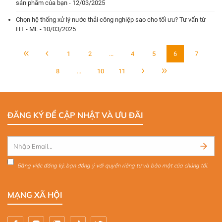
sản phẩm của bạn - 12/03/2025
Chọn hệ thống xử lý nước thải công nghiệp sao cho tối ưu? Tư vấn từ
HT - ME - 10/03/2025
1
2
...
4
5
6
7
8
...
10
11
ĐĂNG KÝ ĐỂ CẬP NHẬT VÀ ƯU ĐÃI
Bằng việc đăng ký, bạn đồng ý với quyền riêng tư và bảo mật của chúng tôi.
MẠNG XÃ HỘI