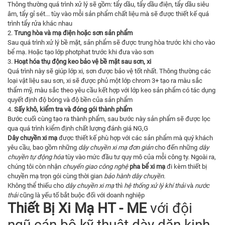
Thông thường quá trình xử lý sẽ gồm: tẩy dầu, tẩy dầu điện, tẩy dầu siêu
âm, tẩy gỉ sét... tùy vào mỗi sản phẩm chất liệu mà sẽ được thiết kế quá
trình tẩy rửa khác nhau
2.
Trung hòa và mạ điện hoặc sơn sản phẩm
Sau quá trình xử lý bề mặt, sản phẩm sẽ được trung hòa trước khi cho vào
bể mạ. Hoặc tạo lớp photphat trước khi đưa vào sơn
3.
Hoạt hóa thụ động keo bảo vệ bề mặt sau sơn, xi
Quá trình này sẽ giúp lớp xi, sơn được bảo vệ tốt nhất. Thông thường các
loại vật liệu sau sơn, xi sẽ được phủ một lớp chrom 3+ tạo ra màu sắc
thẩm mỹ, màu sắc theo yêu cầu kết hợp với lớp keo sản phẩm có tác dụng
quyết định độ bóng và độ bền của sản phẩm
4.
Sấy khô, kiểm tra và đóng gói thành phẩm
Bước cuối cùng tạo ra thành phẩm, sau bước này sản phẩm sẽ được lọc
qua quá trình kiểm định chất lượng đánh giá NG,G
Dây chuyền xi mạ
được thiết kế phù hợp với các sản phẩm mà quý khách
yêu cầu, bao gồm những
dây chuyền xi mạ đơn giản
cho đến những
dây
chuyền tự động hóa
tùy vào mức đầu tư quy mô của mỗi công ty. Ngoài ra,
chúng tôi còn nhận
chuyển giao công nghệ
pha bể xi mạ
đi kèm thiết bị
chuyền mạ trọn gói cùng thời gian
bảo hành dây chuyền.
Không thể thiếu cho
dây chuyền xi mạ
thì
hệ thống xử lý khí thải
và
nước
thải
cũng là yếu tố bắt buộc đối với doanh nghiệp
Thiết Bị Xi Mạ HT - ME
với đội
ngũ cán bộ kỹ thuật dày dặn kinh