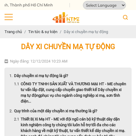
nh phố Hồ Chí Minh
Powered by
Translate
Trang chủ
Tin tức & sự kiện
Dây xi chuyền mạ tự động
DÂY XI CHUYỀN MẠ TỰ ĐỘNG
Ngày đăng: 12/12/2024 10:23 AM
Dây chuyền xi mạ tự động là gì?
CÔNG TY TNHH SẢN XUẤT VÀ THƯƠNG MẠI HT - ME chuyên
tư vấn lắp đặt, cung cấp chuyển giao thiết kế Dây chuyền xi
mạ tự độngphục vụ cho ngành công nghiệp xi mạ, sơn tĩnh
điện...
Quy trình của một dây chuyền xi mạ thường là gì?
Thiết Bị Xi Mạ HT - ME với đội ngũ cán bộ kỹ thuật dày dặn
kinh nghiệm công ty chúng tôi luôn hỗ trợ tối đa cho các
khách hàng về mặt kỹ thuật, tư vấn thiết kế dây chuyền xi mạ.