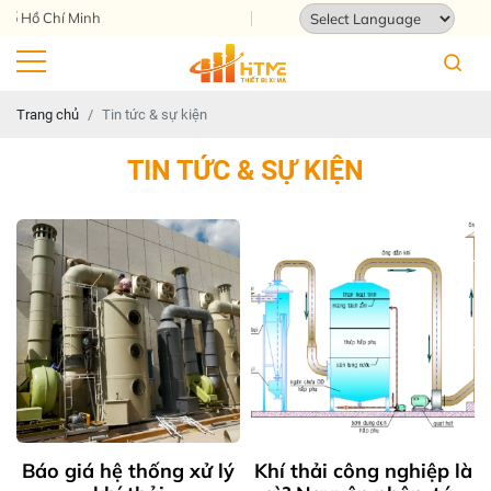
 Chí Minh
Powered by
Translate
Trang chủ
Tin tức & sự kiện
TIN TỨC & SỰ KIỆN
Báo giá hệ thống xử lý
Khí thải công nghiệp là