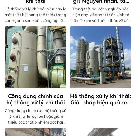
khí thải
gì? Nguyên nhân, tác
hại và biện pháp xử lý
Hệ thống xử lý khí thải hiện nay là
Trong thời đại công nghiệp hóa
một thiết bị không thể thiếu trong
hiện nay, việc phát triển kinh tế
các ngành sản xuất, công nghiệp.
luôn đi kèm với thách thức về bảo
Bởi nó giúp loại bỏ các loại khí độc
vệ môi trường. Một trong những
và trả lại môi trường không khí
vấn đề quan trọng nhất mà
trong sạch. Hãy cùng với HT - ME
chúng ta phải đối mặt là khí thải
tìm hiểu về các giải pháp để xử lý
công nghiệp. Khí thải này không
khí thải mang lại hiệu quả tốt
chỉ ảnh hưởng nghiêm trọng đến
nhất nhé!
môi trường mà còn tác động tiêu
cực đến sức khỏe con người. Trong
bài viết này, chúng ta sẽ cùng
nhau tìm hiểu về khí thải công
nghiệp là gì, nguyên nhân phát
sinh, tác hại của nó và đặc biệt là
các biện pháp xử lý hiệu quả để
Công dụng chính của
Hệ thống xử lý khí thải:
giảm thiểu mức độ ảnh hưởng.
hệ thống xử lý khí thải
Giải pháp hiệu quả cao
nhất
Công dụng chính của hệ thống xử
lý khí thải là loại bỏ hoặc giảm
thiểu các chất ô nhiễm độc hại
(bụi, khí SOx, NOx, CO, VOCs...)
phát sinh từ hoạt động công