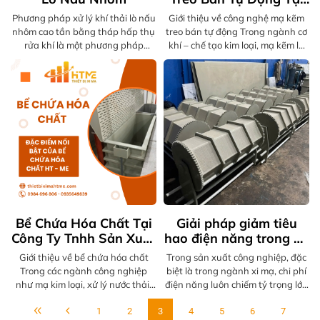
Công Ty TNHH Sản
Phương pháp xử lý khí thải lò nấu
Giới thiệu về công nghệ mạ kẽm
Xuất Và Thương Mại
nhôm cao tần bằng tháp hấp thụ
treo bán tự động Trong ngành cơ
HT - ME
rửa khí là một phương pháp
khí – chế tạo kim loại, mạ kẽm là
thông dụng trong ngành sản
bước quan trọng giúp chống gỉ
xuất nhôm. Tháp hấp thụ này
sét, tăng độ bền và nâng cao tính
được thiết kế với cấu trúc gồm 3
thẩm mỹ cho sản phẩm. Trong đó,
lớp.
dây chuyền mạ kẽm treo bán tự
động được xem là giải pháp tối ưu
kết hợp giữa hiệu suất cao và khả
năng linh hoạt trong vận hành.
CÔNG TY TNHH SẢN XUẤT VÀ
THƯƠNG MẠI HT - ME tự hào là
đơn vị tiên phong trong thiết kế,
chế tạo và lắp đặt dây chuyền mạ
kẽm treo bán tự động chất lượng
Bể Chứa Hóa Chất Tại
Giải pháp giảm tiêu
cao, đáp ứng đa dạng nhu cầu
của doanh nghiệp trong nước và
Công Ty Tnhh Sản Xuất
hao điện năng trong hệ
xuất khẩu.
Và Thương Mại HT -
thống xi mạ hiện đại
Giới thiệu về bể chứa hóa chất
Trong sản xuất công nghiệp, đặc
ME
Trong các ngành công nghiệp
biệt là trong ngành xi mạ, chi phí
như mạ kim loại, xử lý nước thải,
điện năng luôn chiếm tỷ trọng lớn
sản xuất hóa chất, thực phẩm,
trong tổng chi phí vận hành. Khi
điện tử, việc sử dụng bể chứa hóa
1
2
3
giá điện liên tục tăng, bài toán
4
5
6
7