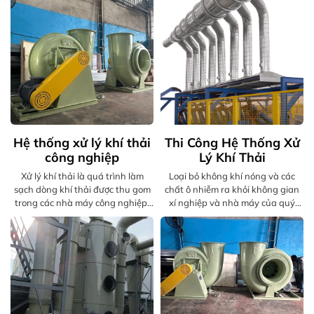
nghiệp và sinh hoạt trước khi thải
ra môi trường, nhằm bảo vệ sức
khỏe cộng đồng, ngăn ngừa ô
nhiễm không khí, mưa axit, hiệu
ứng nhà kính, và giúp doanh
nghiệp tuân thủ pháp luật môi
trường, đảm bảo sự phát triển
bền vững.
Hệ thống xử lý khí thải
Thi Công Hệ Thống Xử
công nghiệp
Lý Khí Thải
Xử lý khí thải là quá trình làm
Loại bỏ không khí nóng và các
sạch dòng khí thải được thu gom
chất ô nhiễm ra khỏi không gian
trong các nhà máy công nghiệp.
xí nghiệp và nhà máy của quý
Khí thải là các chất khí độc hại,
khách hàng. Bằng cách sử dụng
cần được xử lý thu gom hoặc
các ống thoát khí tùy chỉnh, giúp
chuyển thành các chất ít độc hại
môi trường làm việc sạch hơn, an
hơn.
toàn hơn và thoải mái hơn.