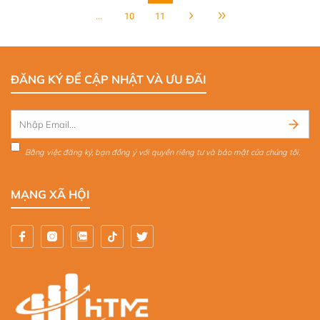
chất đạt tiêu chuẩn là yếu tố cực
tiết kiệm năng lượng trở nên cấp
...
10
11
kỳ quan trọng nhằm đảm bảo an
thiết hơn bao giờ hết. Vì vậy, các
toàn, độ bền và hiệu quả lưu trữ.
giải pháp giảm tiêu hao điện
CÔNG TY TNHH SẢN XUẤT VÀ
năng trong hệ thống xi mạ hiện
THƯƠNG MẠI HT - ME là đơn vị
đại không chỉ giúp doanh nghiệp
chuyên thiết kế, chế tạo và cung
tối ưu chi phí, mà còn hướng đến
ĐĂNG KÝ ĐỂ CẬP NHẬT VÀ ƯU ĐÃI
cấp bể chứa hóa chất chất lượng
mục tiêu sản xuất xanh – bền
cao, đáp ứng mọi yêu cầu khắt
vững.
khe của khách hàng trong và
ngoài nước.
Bằng việc đăng ký, bạn đồng ý với quyền riêng tư và bảo mật của chúng tôi.
MẠNG XÃ HỘI