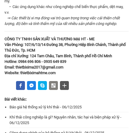
mỹ.
– Các ứng dụng khác như công nghiệp chế biến thực phẩm, dệt may,
v.v.
⇒ Các thiết bị xi mạ đóng vai trò quan trọng trong việc cải thiện chất
lượng, độ bền và tính thẩm mỹ của rất nhiều sản phẩm công nghiệp.
CÔNG TY TNHH SẢN XUẤT VÀ THƯƠNG MẠI HT - ME
Văn Phòng: 107/6/13/14 Đường 38, Phường Hiệp Bình Chánh, Thành phố
Thủ Đức, Tp. HCM
Địa chỉ Xưởng: 124 Tam Châu, Tam Bình, Thành phố Hồ Chí Minh
Hotline: 0984 696 806 - 0935 649 839
Email: thietbixima2017@gmail.com
Website:
thietbiximahtme.com
Bài viết khác:
Báo giá hệ thống xử lý khí thải - 06/12/2025
Khí thải công nghiệp là gì? Nguyên nhân, tác hại và biện pháp xử lý -
06/12/2025
Công dụng chính của hệ thống xử lý khí thải - 06/12/2025