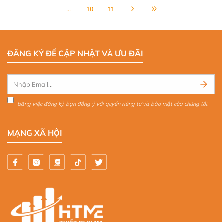
...
10
11
ĐĂNG KÝ ĐỂ CẬP NHẬT VÀ ƯU ĐÃI
Bằng việc đăng ký, bạn đồng ý với quyền riêng tư và bảo mật của chúng tôi.
MẠNG XÃ HỘI