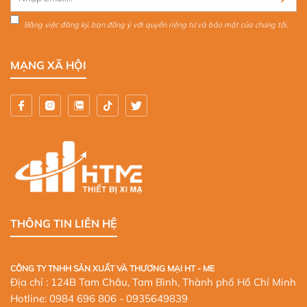
Bằng việc đăng ký, bạn đồng ý với quyền riêng tư và bảo mật của chúng tôi.
MẠNG XÃ HỘI
THÔNG TIN LIÊN HỆ
CÔNG TY TNHH SẢN XUẤT VÀ THƯƠNG MẠI HT - ME
Địa chỉ : 124B Tam Châu, Tam Bình, Thành phố Hồ Chí Minh
Hotline:
0984 696 806
- 0935649839