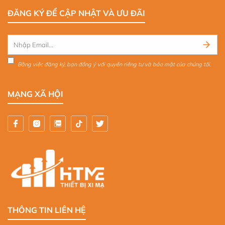
ĐĂNG KÝ ĐỂ CẬP NHẬT VÀ ƯU ĐÃI
Bằng việc đăng ký, bạn đồng ý với quyền riêng tư và bảo mật của chúng tôi.
MẠNG XÃ HỘI
THÔNG TIN LIÊN HỆ