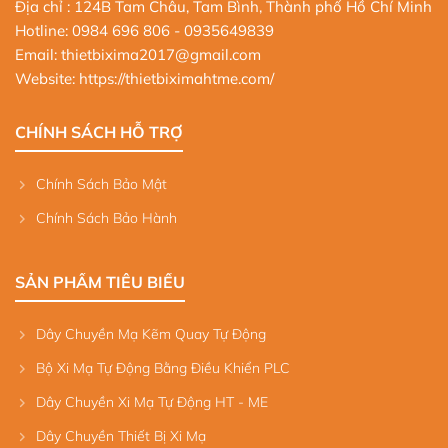
Địa chỉ : 124B Tam Châu, Tam Bình, Thành phố Hồ Chí Minh
Hotline:
0984 696 806
- 0935649839
Email: thietbixima2017@gmail.com
Website:
https://thietbiximahtme.com/
CHÍNH SÁCH HỖ TRỢ
Chính Sách Bảo Mật
Chính Sách Bảo Hành
SẢN PHẨM TIÊU BIỂU
Dây Chuyền Mạ Kẽm Quay Tự Động
Bộ Xi Mạ Tự Động Bằng Điều Khiển PLC
Dây Chuyền Xi Mạ Tự Động HT - ME
Dây Chuyền Thiết Bị Xi Mạ