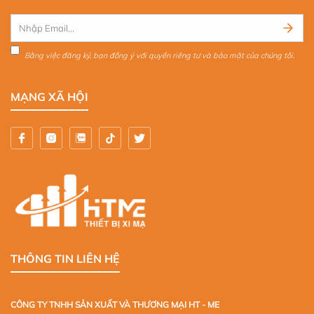
Bằng việc đăng ký, bạn đồng ý với quyền riêng tư và bảo mật của chúng tôi.
MẠNG XÃ HỘI
THÔNG TIN LIÊN HỆ
CÔNG TY TNHH SẢN XUẤT VÀ THƯƠNG MẠI HT - ME