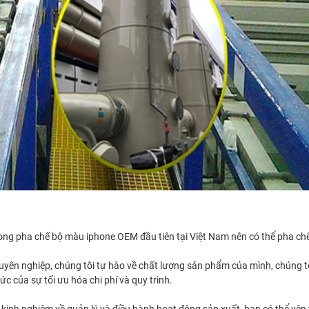
 trong pha chế bộ màu iphone OEM đầu tiên tại Việt Nam nên có thể pha c
huyên nghiệp, chúng tôi tự hào về chất lượng sản phẩm của mình, chúng tô
c của sự tối ưu hóa chi phí và quy trình.
inh nghiệm về quản lý và điều hành hoạt động sản xuất, bạn có thể yên 