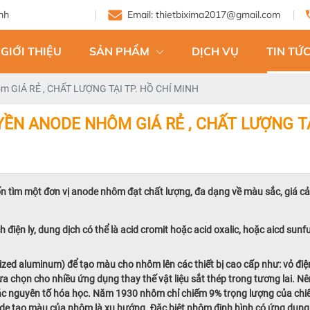
Email: thietbixima2017@gmail.com
GIỚI THIỆU
SẢN PHẨM
DỊCH VỤ
TIN TỨC
m GIÁ RẺ , CHẤT LƯỢNG TẠI TP. HỒ CHÍ MINH
ỀN ANODE NHÔM GIÁ RẺ , CHẤT LƯỢNG TẠ
tìm một đơn vị anode nhôm đạt chất lượng, đa dạng về màu sắc, giá cả hợ
iện ly, dung dịch có thể là acid cromit hoặc acid oxalic, hoặc aicd sunfu
d aluminum) để tạo màu cho nhôm lên các thiết bị cao cấp như: vỏ điện
a chọn cho nhiều ứng dụng thay thế vật liệu sắt thép trong tương lai. Nên
 các nguyên tố hóa học. Năm 1930 nhôm chỉ chiếm 9% trọng lượng của ch
ode tạo màu của nhôm là xu hướng. Đặc biệt nhôm định hình có ứng dụng