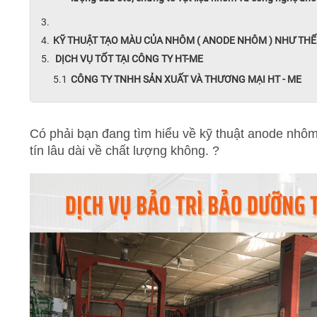
KỸ THUẬT TẠO MÀU CỦA NHÔM ( ANODE NHÔM ) NHƯ THẾ
DỊCH VỤ TỐT TẠI CÔNG TY HT-ME
CÔNG TY TNHH SẢN XUẤT VÀ THƯƠNG MẠI HT - ME
Có phải bạn đang tìm hiểu về kỹ thuật anode nhôm
tín lâu dài về chất lượng không. ?