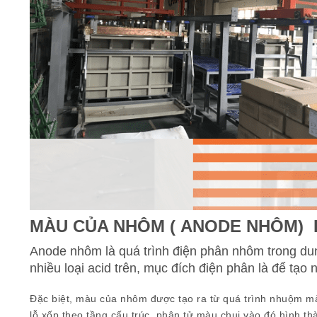
MÀU CỦA NHÔM ( ANODE NHÔM) L
Anode nhôm
là quá trình điện phân nhôm trong dung
nhiều loại acid trên, mục đích điện phân là để tạo n
Đặc biệt, màu của nhôm được tạo ra từ quá trình nhuộm màu
lỗ xốp theo tầng cấu trúc, phân tử màu chui vào đó hình 