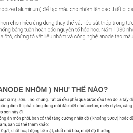
ized aluminum) để tạo màu cho nhôm lên các thiết bị cao
ọn cho nhiều ứng dụng thay thế vật liệu sắt thép trong tươ
 hệ thống bảng tuần hoàn các nguyên tố hóa học. Năm 1930 
 ôtô, chứng tỏ vật liệu nhôm và công nghệ anode tạo màu
 ANODE NHÔM ) NHƯ THẾ NÀO?
 xi mạ, sơn... nói chung. Tất cả đều phải qua bước đầu tiên đó là tẩy dầu
ăng dính thì phải dùng dung môi đặc biệt như aceton, mety etylen, xăng .
p sơn này đi.
hông ăn mòn phôi, bạn có thể tăng cường nhiệt độ ( khoảng 50oC) hoặc d
làm, bạn có thể tham khảo:
0g/l , chất hoạt động bề mặt, chất nhũ hóa, nhiệt độ thường.