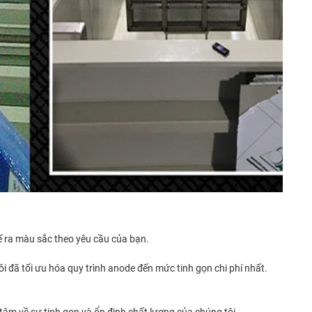
hế ra màu sắc theo yêu cầu của bạn.
i đã tối ưu hóa quy trình anode đến mức tinh gọn chi phí nhất.
tâm về sự tinh gọn và ổn định chất lượng của chúng tôi.