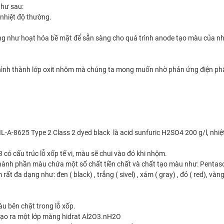
như sau:
 nhiệt độ thường.
ũng như hoạt hóa bề mặt để sẵn sàng cho quá trình anode tạo màu của nh
hình thành lớp oxit nhôm mà chúng ta mong muốn nhờ phản ứng điện phân 
L-A-8625 Type 2 Class 2 dyed black là acid sunfuric H2SO4 200 g/l, nhiệ
ó cấu trúc lỗ xốp tế vi, màu sẽ chui vào đó khi nhộm.
thành phần màu chứa một số chất tiền chất và chất tạo màu như: Pentas
dạng như: đen ( black) , trắng ( sivel) , xám ( gray) , đỏ ( red), vàng ( 
u bên chặt trong lỗ xốp.
ó tạo ra một lớp màng hidrat Al2O3.nH2O