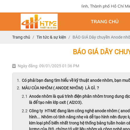
hỉ: 124 Tam Châu, Tam Bình, Thành phố Hồ Chí Minh
TRANG CHỦ
Trang chủ
Tin tức & sự kiện
BÁO GIÁ Dây chuyền Anode nhô
BÁO GIÁ DÂY CHUY
Ngày đăng: 09/01/2025 01:36 PM
Có phải bạn đang tìm hiểu về kỹ thuật anode nhôm, bạn muốn 
MÀU CỦA NHÔM ( ANODE NHÔM) LÀ GÌ. ?
Anode nhôm là quá trình điện phân nhôm trong dung dịch đ
là để tạo nên lớp oxit ( Al2O3).
Công ty HT-ME đang làm công nghệ anode nhôm ( anodize
hình... Nhôm có tính năng nhẹ và dễ tạo hình nên được lự
kim loại phổ biến nhất trong hệ thống bảng tuần hoàn
lượng của ôtô, chứng tỏ vật liệu nhôm và công nghệ an