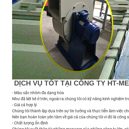
DỊCH VỤ TỐT TẠI CÔNG TY HT-ME
- Màu sắc nhôm đa dạng hóa
Như đã liệt kê ở trên, ngoài ra chúng tôi có kỹ năng kinh nghiệm
- Giá cả hợp lý
Chúng tôi thành lập dựa trên sự tin tưởng và thực tiễn làm việc c
Nên bạn hoàn toàn yên tâm về giá cả của chúng tôi vì đó là công sứ
- Chất lượng ổn định
Chúng tôi xuất thân từ những manager của những công ty lớn, có k