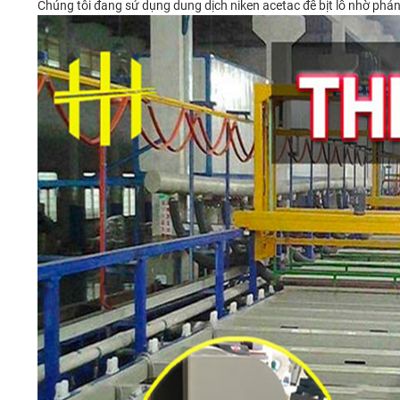
Chúng tôi đang sử dụng dung dịch niken acetac để bịt lỗ nhờ phản