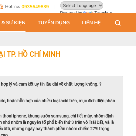
Hotline:
0935649839
Powered by
Translate
 & SỰ KIỆN
TUYỂN DỤNG
LIÊN HỆ
I TP. HỒ CHÍ MINH
p lý và cam kết uy tín lâu dài về chất lượng không. ?
ric, hoặc hỗn hợp của nhiều loại acid trên, mục đích điện phân
 thoại iphone, khung sườn samsung, chi tiết máy, nhôm định
 nhớ nhôm là nguyên tố phổ biến thứ 3 trên vỏ Trái Đất, và là
iếc ôtô, nhưng ngày nay thành phần nhôm chiếm 27% trọng
 cao.