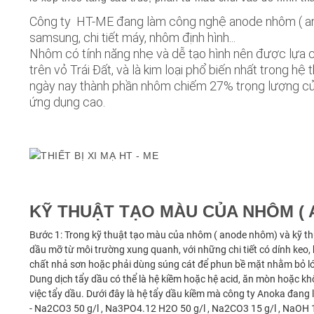
Công ty HT-ME đang làm công nghệ anode nhôm ( anod
samsung, chi tiết máy, nhôm định hình...
Nhôm có tính năng nhẹ và dễ tạo hình nên được lựa ch
trên vỏ Trái Đất, và là kim loại phổ biến nhất trong
ngày nay thành phần nhôm chiếm 27% trọng lượng của
ứng dụng cao.
KỸ THUẬT TẠO MÀU CỦA NHÔM (
Bước 1: Trong kỹ thuật tạo màu của nhôm ( anode nhôm) và kỹ thuật
dầu mỡ từ môi trường xung quanh, với những chi tiết có dính keo, b
chất nhả sơn hoặc phải dùng súng cát để phun bề mặt nhằm bỏ lớ
Dung dịch tẩy dầu có thể là hệ kiềm hoặc hệ acid, ăn mòn hoặc k
việc tẩy dầu. Dưới đây là hệ tẩy dầu kiềm mà công ty Anoka đang 
- Na2CO3 50 g/l , Na3PO4.12 H2O 50 g/l , Na2CO3 15 g/l , NaOH 1