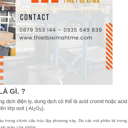
À GÌ. ?
 dịch điện ly, dung dịch có thể là acid cromit hoặc acid
ên lớp oxit ( Al
O
).
2
3
 trong chính cấu trúc lập phương này. Do các nút phân tử trong m
thành màu của nhôm.