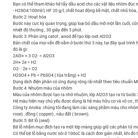
Bạn có thể tham khảo hệ tẩy dầu acid cho các vật liệu nhôm đúc 
- H2SO4 100ml/l, HF 20 g/l, chất hoạt động bề mặt, chất nhũ hóa,
Bước 2: Hoạt hóa
Bước này cực kỳ quan trọng, giúp loại bỏ dầu mỡ một lần cuối, c
nhiệt độ thường , 30 giây đến 3 phút.
Bước 3: Phản ứng catot , anod để tạo lớp oxit Al2O3
Bản chất của mọi vấn đề nằm ở bước thứ 3 này, tại đây quá trình 
đó là gì:
2Al3+ + 3 O2- = Al2O3
2H+ 2e = H2
O2- - 2e = O2
H2SO4 + Pb = PbSO4 ( tủa trắng) + H2
Dung dịch điện phân có ứng dụng rộng rãi nhất theo tiêu chuẩn MI
Bước 4: Nhuộm màu của nhôm
Màu của nhôm được tạo ra nhờ nhuộm, lớp Al2O3 tạo ra từ bước 3 c
Hệ màu hiện nay chủ yếu được dùng là hệ màu hữu cơ và vô cơ , 
Công ty Anoka chúng tôi đang làm các sáng phầm màu cho nhôm rất đa 
rose) , đồng ( copper) , nâu đất ( brown).
Bước 5: Bịt lỗ (seal)
Bịt lỗ nhằm mục đích tạo ra một lớp màng giúp giữ các phân tử mà
Có thể bịt lỗ bằng nước sôi ở 100oC là cách đơn giản nhất, khi đ