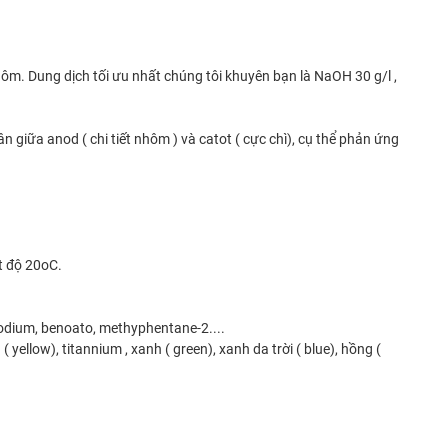
ôm. Dung dịch tối ưu nhất chúng tôi khuyên bạn là NaOH 30 g/l ,
giữa anod ( chi tiết nhôm ) và catot ( cực chì), cụ thể phản ứng
t độ 20oC.
odium, benoato, methyphentane-2....
yellow), titannium , xanh ( green), xanh da trời ( blue), hồng (